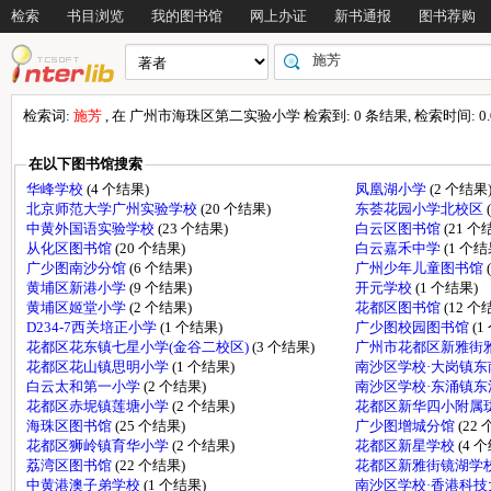
检索
书目浏览
我的图书馆
网上办证
新书通报
图书荐购
检索词:
施芳
, 在 广州市海珠区第二实验小学 检索到: 0 条结果, 检索时间: 0.0
在以下图书馆搜索
华峰学校
(4 个结果)
凤凰湖小学
(2 个结果
北京师范大学广州实验学校
(20 个结果)
东荟花园小学北校区
中黄外国语实验学校
(23 个结果)
白云区图书馆
(21 个
从化区图书馆
(20 个结果)
白云嘉禾中学
(1 个结
广少图南沙分馆
(6 个结果)
广州少年儿童图书馆
黄埔区新港小学
(9 个结果)
开元学校
(1 个结果)
黄埔区姬堂小学
(2 个结果)
花都区图书馆
(12 个
D234-7西关培正小学
(1 个结果)
广少图校园图书馆
(1
花都区花东镇七星小学(金谷二校区)
(3 个结果)
广州市花都区新雅街
花都区花山镇思明小学
(1 个结果)
南沙区学校·大岗镇
白云太和第一小学
(2 个结果)
南沙区学校·东涌镇
花都区赤坭镇莲塘小学
(2 个结果)
花都区新华四小附属
海珠区图书馆
(25 个结果)
广少图增城分馆
(22
花都区狮岭镇育华小学
(2 个结果)
花都区新星学校
(4 
荔湾区图书馆
(22 个结果)
花都区新雅街镜湖学
中黄港澳子弟学校
(1 个结果)
南沙区学校·香港科