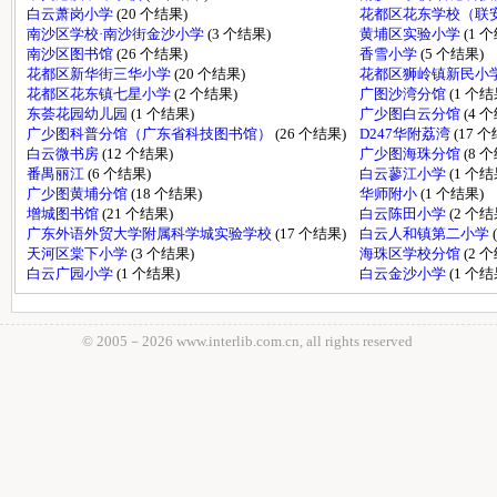
白云萧岗小学
(20 个结果)
花都区花东学校（联
南沙区学校·南沙街金沙小学
(3 个结果)
黄埔区实验小学
(1 
南沙区图书馆
(26 个结果)
香雪小学
(5 个结果)
花都区新华街三华小学
(20 个结果)
花都区狮岭镇新民小
花都区花东镇七星小学
(2 个结果)
广图沙湾分馆
(1 个结
东荟花园幼儿园
(1 个结果)
广少图白云分馆
(4 
广少图科普分馆（广东省科技图书馆）
(26 个结果)
D247华附荔湾
(17 
白云微书房
(12 个结果)
广少图海珠分馆
(8 
番禺丽江
(6 个结果)
白云蓼江小学
(1 个结
广少图黄埔分馆
(18 个结果)
华师附小
(1 个结果)
增城图书馆
(21 个结果)
白云陈田小学
(2 个结
广东外语外贸大学附属科学城实验学校
(17 个结果)
白云人和镇第二小学
天河区棠下小学
(3 个结果)
海珠区学校分馆
(2 
白云广园小学
(1 个结果)
白云金沙小学
(1 个结
© 2005－
2026 www.interlib.com.cn, all rights reserved