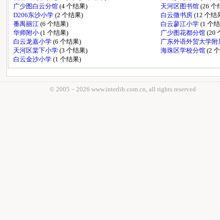
广少图白云分馆
(4 个结果)
天河区图书馆
(26 
D206东沙小学
(2 个结果)
白云微书房
(12 个结
番禺丽江
(6 个结果)
白云蓼江小学
(1 个
华师附小
(1 个结果)
广少图花都分馆
(20
白云龙嘉小学
(6 个结果)
广东外语外贸大学附
天河区棠下小学
(3 个结果)
海珠区学校分馆
(2 
白云金沙小学
(1 个结果)
© 2005－
2026 www.interlib.com.cn, all rights reserved