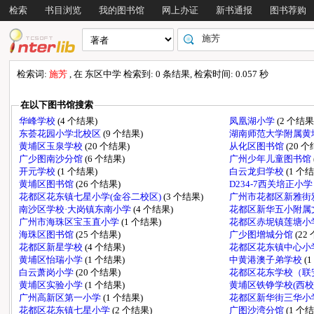
检索
书目浏览
我的图书馆
网上办证
新书通报
图书荐购
检索词:
施芳
, 在 东区中学 检索到: 0 条结果, 检索时间: 0.057 秒
在以下图书馆搜索
华峰学校
(4 个结果)
凤凰湖小学
(2 个结果
东荟花园小学北校区
(9 个结果)
湖南师范大学附属黄
黄埔区玉泉学校
(20 个结果)
从化区图书馆
(20 
广少图南沙分馆
(6 个结果)
广州少年儿童图书馆
开元学校
(1 个结果)
白云龙归学校
(1 个
黄埔区图书馆
(26 个结果)
D234-7西关培正小
花都区花东镇七星小学(金谷二校区)
(3 个结果)
广州市花都区新雅街
南沙区学校·大岗镇东南小学
(4 个结果)
花都区新华五小附属
广州市海珠区宝玉直小学
(1 个结果)
花都区赤坭镇莲塘小
海珠区图书馆
(25 个结果)
广少图增城分馆
(22
花都区新星学校
(4 个结果)
花都区花东镇中心小
黄埔区怡瑞小学
(1 个结果)
中黄港澳子弟学校
(
白云萧岗小学
(20 个结果)
花都区花东学校（联
黄埔区实验小学
(1 个结果)
黄埔区铁铮学校(西校
广州高新区第一小学
(1 个结果)
花都区新华街三华小
花都区花东镇七星小学
(2 个结果)
广图沙湾分馆
(1 个