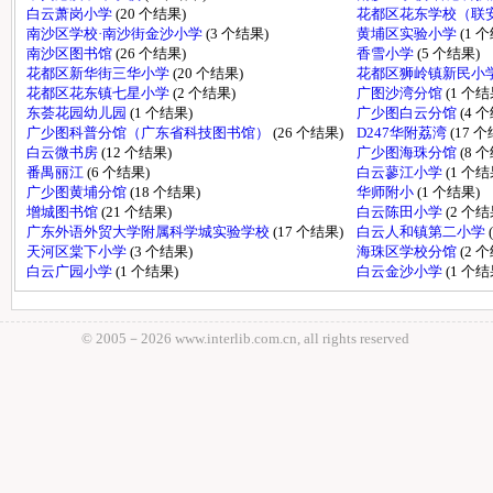
白云萧岗小学
(20 个结果)
花都区花东学校（联
南沙区学校·南沙街金沙小学
(3 个结果)
黄埔区实验小学
(1 
南沙区图书馆
(26 个结果)
香雪小学
(5 个结果)
花都区新华街三华小学
(20 个结果)
花都区狮岭镇新民小
花都区花东镇七星小学
(2 个结果)
广图沙湾分馆
(1 个结
东荟花园幼儿园
(1 个结果)
广少图白云分馆
(4 
广少图科普分馆（广东省科技图书馆）
(26 个结果)
D247华附荔湾
(17 
白云微书房
(12 个结果)
广少图海珠分馆
(8 
番禺丽江
(6 个结果)
白云蓼江小学
(1 个结
广少图黄埔分馆
(18 个结果)
华师附小
(1 个结果)
增城图书馆
(21 个结果)
白云陈田小学
(2 个结
广东外语外贸大学附属科学城实验学校
(17 个结果)
白云人和镇第二小学
天河区棠下小学
(3 个结果)
海珠区学校分馆
(2 
白云广园小学
(1 个结果)
白云金沙小学
(1 个结
© 2005－
2026 www.interlib.com.cn, all rights reserved