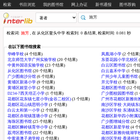
检索
书目浏览
我的图书馆
网上办证
新书通报
图书荐购
检索词:
施芳
, 在 从化区鳌头中学 检索到: 0 条结果, 检索时间: 0.081 秒
在以下图书馆搜索
华峰学校
(4 个结果)
凤凰湖小学
(2 个结果
北京师范大学广州实验学校
(20 个结果)
东荟花园小学北校区
中黄外国语实验学校
(23 个结果)
白云区图书馆
(21 个
从化区图书馆
(20 个结果)
白云嘉禾中学
(1 个结
广少图南沙分馆
(6 个结果)
广州少年儿童图书馆
黄埔区新港小学
(9 个结果)
开元学校
(1 个结果)
黄埔区姬堂小学
(2 个结果)
花都区图书馆
(12 个
D234-7西关培正小学
(1 个结果)
广少图校园图书馆
(1
花都区花东镇七星小学(金谷二校区)
(3 个结果)
广州市花都区新雅街
花都区花山镇思明小学
(1 个结果)
南沙区学校·大岗镇
白云太和第一小学
(2 个结果)
南沙区学校·东涌镇
花都区赤坭镇莲塘小学
(2 个结果)
花都区新华四小附属
海珠区图书馆
(25 个结果)
广少图增城分馆
(22
花都区狮岭镇育华小学
(2 个结果)
花都区新星学校
(4 
荔湾区图书馆
(22 个结果)
花都区新雅街镜湖学
中黄港澳子弟学校
(1 个结果)
南沙区学校·香港科