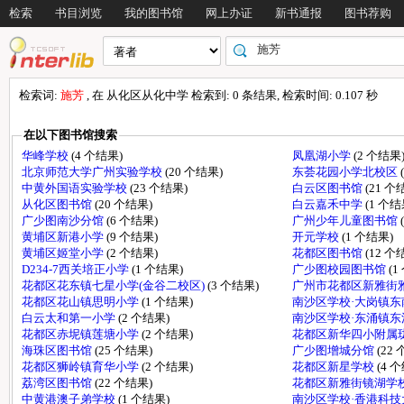
检索
书目浏览
我的图书馆
网上办证
新书通报
图书荐购
检索词:
施芳
, 在 从化区从化中学 检索到: 0 条结果, 检索时间: 0.107 秒
在以下图书馆搜索
华峰学校
(4 个结果)
凤凰湖小学
(2 个结果
北京师范大学广州实验学校
(20 个结果)
东荟花园小学北校区
中黄外国语实验学校
(23 个结果)
白云区图书馆
(21 个
从化区图书馆
(20 个结果)
白云嘉禾中学
(1 个结
广少图南沙分馆
(6 个结果)
广州少年儿童图书馆
黄埔区新港小学
(9 个结果)
开元学校
(1 个结果)
黄埔区姬堂小学
(2 个结果)
花都区图书馆
(12 个
D234-7西关培正小学
(1 个结果)
广少图校园图书馆
(1
花都区花东镇七星小学(金谷二校区)
(3 个结果)
广州市花都区新雅街
花都区花山镇思明小学
(1 个结果)
南沙区学校·大岗镇
白云太和第一小学
(2 个结果)
南沙区学校·东涌镇
花都区赤坭镇莲塘小学
(2 个结果)
花都区新华四小附属
海珠区图书馆
(25 个结果)
广少图增城分馆
(22
花都区狮岭镇育华小学
(2 个结果)
花都区新星学校
(4 
荔湾区图书馆
(22 个结果)
花都区新雅街镜湖学
中黄港澳子弟学校
(1 个结果)
南沙区学校·香港科