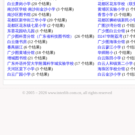
白云萧岗小学
(20 个结果)
花都区花东学校（联
南沙区学校·南沙街金沙小学
(3 个结果)
黄埔区实验小学
(1 
南沙区图书馆
(26 个结果)
香雪小学
(5 个结果)
花都区新华街三华小学
(20 个结果)
花都区狮岭镇新民小
花都区花东镇七星小学
(2 个结果)
广图沙湾分馆
(1 个结
东荟花园幼儿园
(1 个结果)
广少图白云分馆
(4 
广少图科普分馆（广东省科技图书馆）
(26 个结果)
D247华附荔湾
(17 
白云微书房
(12 个结果)
广少图海珠分馆
(8 
番禺丽江
(6 个结果)
白云蓼江小学
(1 个结
广少图黄埔分馆
(18 个结果)
华师附小
(1 个结果)
增城图书馆
(21 个结果)
白云陈田小学
(2 个结
广东外语外贸大学附属科学城实验学校
(17 个结果)
白云人和镇第二小学
天河区棠下小学
(3 个结果)
海珠区学校分馆
(2 
白云广园小学
(1 个结果)
白云金沙小学
(1 个结
© 2005－
2026 www.interlib.com.cn, all rights reserved