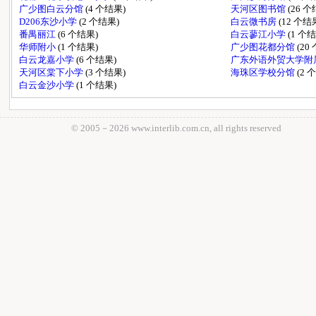
广少图白云分馆
(4 个结果)
天河区图书馆
(26 
D206东沙小学
(2 个结果)
白云微书房
(12 个结
番禺丽江
(6 个结果)
白云蓼江小学
(1 个
华师附小
(1 个结果)
广少图花都分馆
(20
白云龙嘉小学
(6 个结果)
广东外语外贸大学附
天河区棠下小学
(3 个结果)
海珠区学校分馆
(2 
白云金沙小学
(1 个结果)
© 2005－
2026 www.interlib.com.cn, all rights reserved