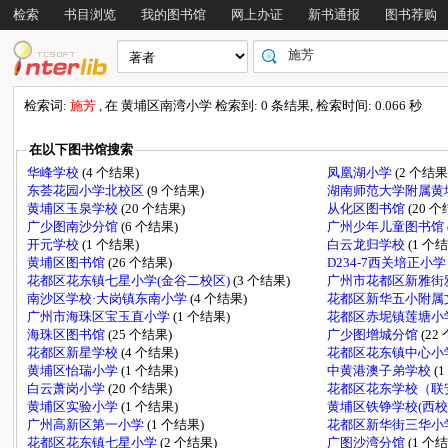
检索
书目浏览
我的图书馆
网上办证
新书通报
图书荐购
检索词:
施芳
, 在 黄埔区南湾小学 检索到: 0 条结果, 检索时间: 0.066 秒
在以下图书馆搜索
华峰学校
(4 个结果)
凤凰湖小学
(2 个结果
东荟花园小学北校区
(9 个结果)
湖南师范大学附属黄
黄埔区玉泉学校
(20 个结果)
从化区图书馆
(20 
广少图南沙分馆
(6 个结果)
广州少年儿童图书馆
开元学校
(1 个结果)
白云龙归学校
(1 个
黄埔区图书馆
(26 个结果)
D234-7西关培正小
花都区花东镇七星小学(金谷二校区)
(3 个结果)
广州市花都区新雅街
南沙区学校·大岗镇东南小学
(4 个结果)
花都区新华五小附属
广州市海珠区宝玉直小学
(1 个结果)
花都区赤坭镇莲塘小
海珠区图书馆
(25 个结果)
广少图增城分馆
(22
花都区新星学校
(4 个结果)
花都区花东镇中心小
黄埔区怡瑞小学
(1 个结果)
中黄港澳子弟学校
(
白云萧岗小学
(20 个结果)
花都区花东学校（联
黄埔区实验小学
(1 个结果)
黄埔区铁铮学校(西校
广州高新区第一小学
(1 个结果)
花都区新华街三华小
花都区花东镇七星小学
(2 个结果)
广图沙湾分馆
(1 个