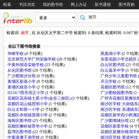
检索
书目浏览
我的图书馆
网上办证
新书通报
图书荐购
检索词:
施芳
, 在 从化区太平第二中学 检索到: 0 条结果, 检索时间: 0.067 秒
在以下图书馆搜索
华峰学校
(4 个结果)
凤凰湖小学
(2 个结果
北京师范大学广州实验学校
(20 个结果)
东荟花园小学北校区
中黄外国语实验学校
(23 个结果)
白云区图书馆
(21 个
从化区图书馆
(20 个结果)
白云嘉禾中学
(1 个结
广少图南沙分馆
(6 个结果)
广州少年儿童图书馆
黄埔区新港小学
(9 个结果)
开元学校
(1 个结果)
黄埔区姬堂小学
(2 个结果)
花都区图书馆
(12 个
D234-7西关培正小学
(1 个结果)
广少图校园图书馆
(1
花都区花东镇七星小学(金谷二校区)
(3 个结果)
广州市花都区新雅街
花都区花山镇思明小学
(1 个结果)
南沙区学校·大岗镇
白云太和第一小学
(2 个结果)
南沙区学校·东涌镇
花都区赤坭镇莲塘小学
(2 个结果)
花都区新华四小附属
海珠区图书馆
(25 个结果)
广少图增城分馆
(22
花都区狮岭镇育华小学
(2 个结果)
花都区新星学校
(4 
荔湾区图书馆
(22 个结果)
花都区新雅街镜湖学
中黄港澳子弟学校
(1 个结果)
南沙区学校·香港科