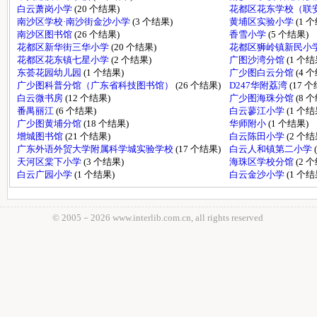
白云萧岗小学
(20 个结果)
花都区花东学校（联
南沙区学校·南沙街金沙小学
(3 个结果)
黄埔区实验小学
(1 
南沙区图书馆
(26 个结果)
香雪小学
(5 个结果)
花都区新华街三华小学
(20 个结果)
花都区狮岭镇新民小
花都区花东镇七星小学
(2 个结果)
广图沙湾分馆
(1 个结
东荟花园幼儿园
(1 个结果)
广少图白云分馆
(4 
广少图科普分馆（广东省科技图书馆）
(26 个结果)
D247华附荔湾
(17 
白云微书房
(12 个结果)
广少图海珠分馆
(8 
番禺丽江
(6 个结果)
白云蓼江小学
(1 个结
广少图黄埔分馆
(18 个结果)
华师附小
(1 个结果)
增城图书馆
(21 个结果)
白云陈田小学
(2 个结
广东外语外贸大学附属科学城实验学校
(17 个结果)
白云人和镇第二小学
天河区棠下小学
(3 个结果)
海珠区学校分馆
(2 
白云广园小学
(1 个结果)
白云金沙小学
(1 个结
© 2005－
2026 www.interlib.com.cn, all rights reserved