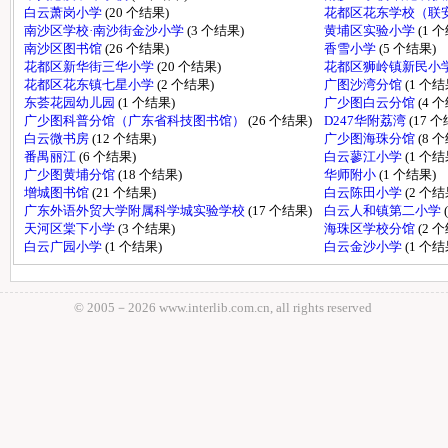
白云萧岗小学
(20 个结果)
花都区花东学校（联
南沙区学校·南沙街金沙小学
(3 个结果)
黄埔区实验小学
(1 
南沙区图书馆
(26 个结果)
香雪小学
(5 个结果)
花都区新华街三华小学
(20 个结果)
花都区狮岭镇新民小
花都区花东镇七星小学
(2 个结果)
广图沙湾分馆
(1 个结
东荟花园幼儿园
(1 个结果)
广少图白云分馆
(4 
广少图科普分馆（广东省科技图书馆）
(26 个结果)
D247华附荔湾
(17 
白云微书房
(12 个结果)
广少图海珠分馆
(8 
番禺丽江
(6 个结果)
白云蓼江小学
(1 个结
广少图黄埔分馆
(18 个结果)
华师附小
(1 个结果)
增城图书馆
(21 个结果)
白云陈田小学
(2 个结
广东外语外贸大学附属科学城实验学校
(17 个结果)
白云人和镇第二小学
天河区棠下小学
(3 个结果)
海珠区学校分馆
(2 
白云广园小学
(1 个结果)
白云金沙小学
(1 个结
© 2005－
2026 www.interlib.com.cn, all rights reserved