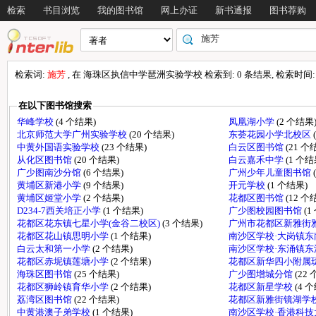
检索
书目浏览
我的图书馆
网上办证
新书通报
图书荐购
检索词:
施芳
, 在 海珠区执信中学琶洲实验学校 检索到: 0 条结果, 检索时间: 0
在以下图书馆搜索
华峰学校
(4 个结果)
凤凰湖小学
(2 个结果
北京师范大学广州实验学校
(20 个结果)
东荟花园小学北校区
中黄外国语实验学校
(23 个结果)
白云区图书馆
(21 个
从化区图书馆
(20 个结果)
白云嘉禾中学
(1 个结
广少图南沙分馆
(6 个结果)
广州少年儿童图书馆
黄埔区新港小学
(9 个结果)
开元学校
(1 个结果)
黄埔区姬堂小学
(2 个结果)
花都区图书馆
(12 个
D234-7西关培正小学
(1 个结果)
广少图校园图书馆
(1
花都区花东镇七星小学(金谷二校区)
(3 个结果)
广州市花都区新雅街
花都区花山镇思明小学
(1 个结果)
南沙区学校·大岗镇
白云太和第一小学
(2 个结果)
南沙区学校·东涌镇
花都区赤坭镇莲塘小学
(2 个结果)
花都区新华四小附属
海珠区图书馆
(25 个结果)
广少图增城分馆
(22
花都区狮岭镇育华小学
(2 个结果)
花都区新星学校
(4 
荔湾区图书馆
(22 个结果)
花都区新雅街镜湖学
中黄港澳子弟学校
(1 个结果)
南沙区学校·香港科