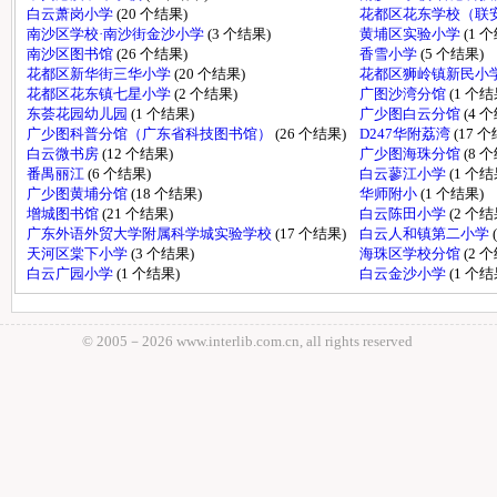
白云萧岗小学
(20 个结果)
花都区花东学校（联
南沙区学校·南沙街金沙小学
(3 个结果)
黄埔区实验小学
(1 
南沙区图书馆
(26 个结果)
香雪小学
(5 个结果)
花都区新华街三华小学
(20 个结果)
花都区狮岭镇新民小
花都区花东镇七星小学
(2 个结果)
广图沙湾分馆
(1 个结
东荟花园幼儿园
(1 个结果)
广少图白云分馆
(4 
广少图科普分馆（广东省科技图书馆）
(26 个结果)
D247华附荔湾
(17 
白云微书房
(12 个结果)
广少图海珠分馆
(8 
番禺丽江
(6 个结果)
白云蓼江小学
(1 个结
广少图黄埔分馆
(18 个结果)
华师附小
(1 个结果)
增城图书馆
(21 个结果)
白云陈田小学
(2 个结
广东外语外贸大学附属科学城实验学校
(17 个结果)
白云人和镇第二小学
天河区棠下小学
(3 个结果)
海珠区学校分馆
(2 
白云广园小学
(1 个结果)
白云金沙小学
(1 个结
© 2005－
2026 www.interlib.com.cn, all rights reserved