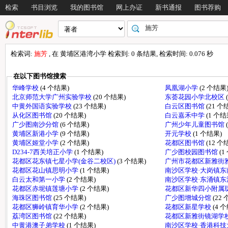
检索
书目浏览
我的图书馆
网上办证
新书通报
图书荐购
检索词:
施芳
, 在 黄埔区港湾小学 检索到: 0 条结果, 检索时间: 0.076 秒
在以下图书馆搜索
华峰学校
(4 个结果)
凤凰湖小学
(2 个结果
北京师范大学广州实验学校
(20 个结果)
东荟花园小学北校区
中黄外国语实验学校
(23 个结果)
白云区图书馆
(21 个
从化区图书馆
(20 个结果)
白云嘉禾中学
(1 个结
广少图南沙分馆
(6 个结果)
广州少年儿童图书馆
黄埔区新港小学
(9 个结果)
开元学校
(1 个结果)
黄埔区姬堂小学
(2 个结果)
花都区图书馆
(12 个
D234-7西关培正小学
(1 个结果)
广少图校园图书馆
(1
花都区花东镇七星小学(金谷二校区)
(3 个结果)
广州市花都区新雅街
花都区花山镇思明小学
(1 个结果)
南沙区学校·大岗镇
白云太和第一小学
(2 个结果)
南沙区学校·东涌镇
花都区赤坭镇莲塘小学
(2 个结果)
花都区新华四小附属
海珠区图书馆
(25 个结果)
广少图增城分馆
(22
花都区狮岭镇育华小学
(2 个结果)
花都区新星学校
(4 
荔湾区图书馆
(22 个结果)
花都区新雅街镜湖学
中黄港澳子弟学校
(1 个结果)
南沙区学校·香港科