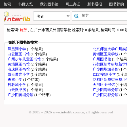
检索
书目浏览
我的图书馆
网上办证
新书通报
图书荐购
检索词:
施芳
, 在 广州市西关外国语学校 检索到: 0 条结果, 检索时间: 0.06 
在以下图书馆搜索
凤凰湖小学
(1 个结果)
北京师范大学广州实
白云区图书馆
(1 个结果)
黄埔区玉泉学校
(1 
广州少年儿童图书馆
(1 个结果)
广州图书馆
(1 个结果
黄埔区图书馆
(2 个结果)
花都区新华街培新学
海珠区图书馆
(2 个结果)
广少图增城分馆
(1 
白云萧岗小学
(1 个结果)
D257鹤洞小学
(1 个
香雪小学
(1 个结果)
花都区新华街三华小
科教城小学
(1 个结果)
天河区图书馆
(4 个
白云微书房
(1 个结果)
广少图海珠分馆
(1 
广少图黄埔分馆
(1 个结果)
广少图花都分馆
(1 
© 2005－
2026 www.interlib.com.cn, all rights reserved