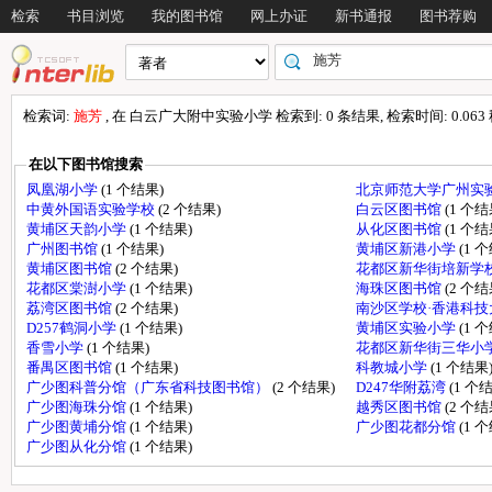
检索
书目浏览
我的图书馆
网上办证
新书通报
图书荐购
检索词:
施芳
, 在 白云广大附中实验小学 检索到: 0 条结果, 检索时间: 0.063
在以下图书馆搜索
凤凰湖小学
(1 个结果)
北京师范大学广州实
中黄外国语实验学校
(2 个结果)
白云区图书馆
(1 个结
黄埔区天韵小学
(1 个结果)
从化区图书馆
(1 个结
广州图书馆
(1 个结果)
黄埔区新港小学
(1 
黄埔区图书馆
(2 个结果)
花都区新华街培新学
花都区棠澍小学
(1 个结果)
海珠区图书馆
(2 个结
荔湾区图书馆
(2 个结果)
南沙区学校·香港科
D257鹤洞小学
(1 个结果)
黄埔区实验小学
(1 
香雪小学
(1 个结果)
花都区新华街三华小
番禺区图书馆
(1 个结果)
科教城小学
(1 个结果
广少图科普分馆（广东省科技图书馆）
(2 个结果)
D247华附荔湾
(1 个
广少图海珠分馆
(1 个结果)
越秀区图书馆
(2 个结
广少图黄埔分馆
(1 个结果)
广少图花都分馆
(1 
广少图从化分馆
(1 个结果)