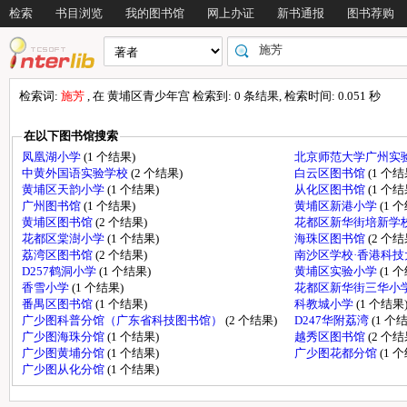
检索
书目浏览
我的图书馆
网上办证
新书通报
图书荐购
检索词:
施芳
, 在 黄埔区青少年宫 检索到: 0 条结果, 检索时间: 0.051 秒
在以下图书馆搜索
凤凰湖小学
(1 个结果)
北京师范大学广州实
中黄外国语实验学校
(2 个结果)
白云区图书馆
(1 个结
黄埔区天韵小学
(1 个结果)
从化区图书馆
(1 个结
广州图书馆
(1 个结果)
黄埔区新港小学
(1 
黄埔区图书馆
(2 个结果)
花都区新华街培新学
花都区棠澍小学
(1 个结果)
海珠区图书馆
(2 个结
荔湾区图书馆
(2 个结果)
南沙区学校·香港科
D257鹤洞小学
(1 个结果)
黄埔区实验小学
(1 
香雪小学
(1 个结果)
花都区新华街三华小
番禺区图书馆
(1 个结果)
科教城小学
(1 个结果
广少图科普分馆（广东省科技图书馆）
(2 个结果)
D247华附荔湾
(1 个
广少图海珠分馆
(1 个结果)
越秀区图书馆
(2 个结
广少图黄埔分馆
(1 个结果)
广少图花都分馆
(1 
广少图从化分馆
(1 个结果)