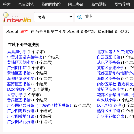
检索
书目浏览
我的图书馆
网上办证
新书通报
图书荐购
检索词:
施芳
, 在 白云良田第二小学 检索到: 0 条结果, 检索时间: 0.103 秒
在以下图书馆搜索
凤凰湖小学
(1 个结果)
北京师范大学广州实
中黄外国语实验学校
(2 个结果)
白云区图书馆
(1 个结
黄埔区天韵小学
(1 个结果)
从化区图书馆
(1 个结
广州图书馆
(1 个结果)
黄埔区新港小学
(1 
黄埔区图书馆
(2 个结果)
花都区新华街培新学
花都区棠澍小学
(1 个结果)
海珠区图书馆
(2 个结
荔湾区图书馆
(2 个结果)
南沙区学校·香港科
D257鹤洞小学
(1 个结果)
黄埔区实验小学
(1 
香雪小学
(1 个结果)
花都区新华街三华小
番禺区图书馆
(1 个结果)
科教城小学
(1 个结果
广少图科普分馆（广东省科技图书馆）
(2 个结果)
D247华附荔湾
(1 个
广少图海珠分馆
(1 个结果)
越秀区图书馆
(2 个结
广少图黄埔分馆
(1 个结果)
广少图花都分馆
(1 
广少图从化分馆
(1 个结果)