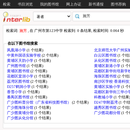
检索
书目浏览
我的图书馆
网上办证
新书通报
图书荐购
检索词:
施芳
, 在 广州市第123中学 检索到: 0 条结果, 检索时间: 0.064 秒
在以下图书馆搜索
凤凰湖小学
(1 个结果)
北京师范大学广州实
中黄外国语实验学校
(2 个结果)
白云区图书馆
(1 个结
黄埔区天韵小学
(1 个结果)
从化区图书馆
(1 个结
广州图书馆
(1 个结果)
黄埔区新港小学
(1 
黄埔区图书馆
(2 个结果)
花都区新华街培新学
花都区棠澍小学
(1 个结果)
海珠区图书馆
(2 个结
荔湾区图书馆
(2 个结果)
南沙区学校·香港科
D257鹤洞小学
(1 个结果)
黄埔区实验小学
(1 
香雪小学
(1 个结果)
花都区新华街三华小
番禺区图书馆
(1 个结果)
科教城小学
(1 个结果
广少图科普分馆（广东省科技图书馆）
(2 个结果)
D247华附荔湾
(1 个
广少图海珠分馆
(1 个结果)
越秀区图书馆
(2 个结
广少图黄埔分馆
(1 个结果)
广少图花都分馆
(1 
广少图从化分馆
(1 个结果)