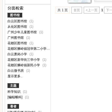
分面检索
共 1 页
首页
<上一页
1
下一
图书馆
白云区图书馆
(1)
从化区图书馆
(1)
广州少年儿童图书馆
(1)
广州图书馆
(1)
花都区图书馆
(1)
花都区狮岭镇冠华第二小学
(1)
白云萧岗小学
(1)
花都区新华街三华小学
(1)
花都区狮岭镇新民小学
(1)
白云微书房
(1)
显示更多..
主题
科学知识
(1)
[蝙蝠蛾科]
(1)
著者