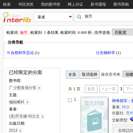
检索
书目浏览
我的图书馆
网上办证
新书通报
图书荐购
检索词:
施芳
, 检索到: 1 条结果, 检索时间: 0.069 秒 , 排序选项:
分类导航
N 自然科学总论
(1)
Q 生物科学
(1)
已经限定的分面
保存至书单:
图书馆:
广少图黄埔分馆
x
共 1 页
首页
<上一页
1
下一
主题:
1.
神奇校车：
蝙蝠蛾科
x
著者:
柯尔
著者:
出版社:
贵
(美)乔安娜·柯尔文
x
文献类型:
出版日期:
在馆(2)/
2014
x