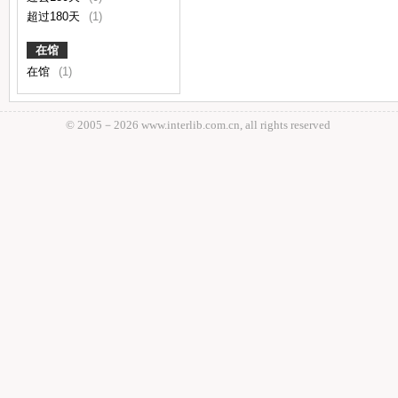
超过180天
(1)
在馆
在馆
(1)
© 2005－
2026 www.interlib.com.cn, all rights reserved