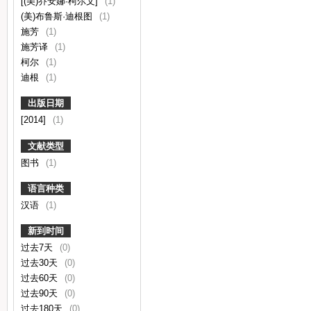
[(美)乔安娜·柯尔文]
(1)
(美)布鲁斯·迪根图
(1)
施芳
(1)
施芳译
(1)
柯尔
(1)
迪根
(1)
出版日期
[2014]
(1)
文献类型
图书
(1)
语言种类
汉语
(1)
新到时间
过去7天
(0)
过去30天
(0)
过去60天
(0)
过去90天
(0)
过去180天
(0)