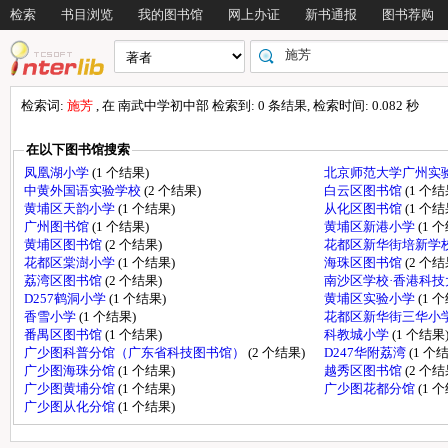
检索
书目浏览
我的图书馆
网上办证
新书通报
图书荐购
检索词:
施芳
, 在 南武中学初中部 检索到: 0 条结果, 检索时间: 0.082 秒
在以下图书馆搜索
凤凰湖小学
(1 个结果)
北京师范大学广州实
中黄外国语实验学校
(2 个结果)
白云区图书馆
(1 个结
黄埔区天韵小学
(1 个结果)
从化区图书馆
(1 个结
广州图书馆
(1 个结果)
黄埔区新港小学
(1 
黄埔区图书馆
(2 个结果)
花都区新华街培新学
花都区棠澍小学
(1 个结果)
海珠区图书馆
(2 个结
荔湾区图书馆
(2 个结果)
南沙区学校·香港科
D257鹤洞小学
(1 个结果)
黄埔区实验小学
(1 
香雪小学
(1 个结果)
花都区新华街三华小
番禺区图书馆
(1 个结果)
科教城小学
(1 个结果
广少图科普分馆（广东省科技图书馆）
(2 个结果)
D247华附荔湾
(1 个
广少图海珠分馆
(1 个结果)
越秀区图书馆
(2 个结
广少图黄埔分馆
(1 个结果)
广少图花都分馆
(1 
广少图从化分馆
(1 个结果)