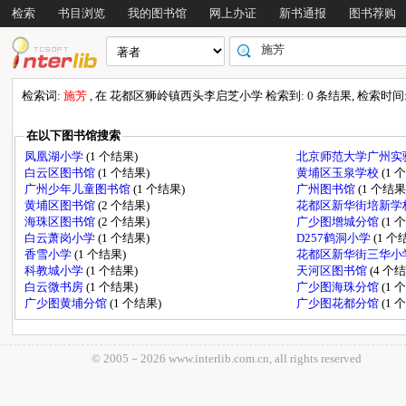
检索
书目浏览
我的图书馆
网上办证
新书通报
图书荐购
检索词:
施芳
, 在 花都区狮岭镇西头李启芝小学 检索到: 0 条结果, 检索时间: 0
在以下图书馆搜索
凤凰湖小学
(1 个结果)
北京师范大学广州实
白云区图书馆
(1 个结果)
黄埔区玉泉学校
(1 
广州少年儿童图书馆
(1 个结果)
广州图书馆
(1 个结果
黄埔区图书馆
(2 个结果)
花都区新华街培新学
海珠区图书馆
(2 个结果)
广少图增城分馆
(1 
白云萧岗小学
(1 个结果)
D257鹤洞小学
(1 个
香雪小学
(1 个结果)
花都区新华街三华小
科教城小学
(1 个结果)
天河区图书馆
(4 个
白云微书房
(1 个结果)
广少图海珠分馆
(1 
广少图黄埔分馆
(1 个结果)
广少图花都分馆
(1 
© 2005－
2026 www.interlib.com.cn, all rights reserved