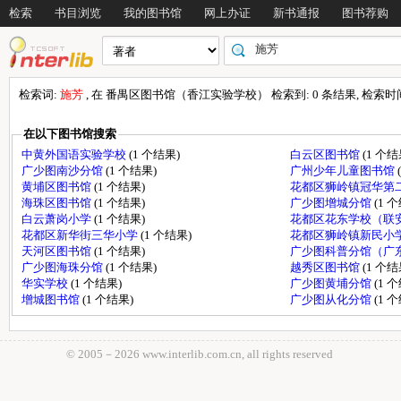
检索
书目浏览
我的图书馆
网上办证
新书通报
图书荐购
检索词:
施芳
, 在 番禺区图书馆（香江实验学校） 检索到: 0 条结果, 检索时间: 
在以下图书馆搜索
中黄外国语实验学校
(1 个结果)
白云区图书馆
(1 个结
广少图南沙分馆
(1 个结果)
广州少年儿童图书馆
黄埔区图书馆
(1 个结果)
花都区狮岭镇冠华第
海珠区图书馆
(1 个结果)
广少图增城分馆
(1 
白云萧岗小学
(1 个结果)
花都区花东学校（联
花都区新华街三华小学
(1 个结果)
花都区狮岭镇新民小
天河区图书馆
(1 个结果)
广少图科普分馆（广
广少图海珠分馆
(1 个结果)
越秀区图书馆
(1 个结
华实学校
(1 个结果)
广少图黄埔分馆
(1 
增城图书馆
(1 个结果)
广少图从化分馆
(1 
© 2005－
2026 www.interlib.com.cn, all rights reserved