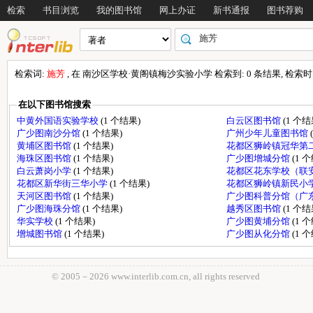
检索
书目浏览
我的图书馆
网上办证
新书通报
图书荐购
检索词:
施芳
, 在 南沙区学校·黄阁镇梅沙实验小学 检索到: 0 条结果, 检索时间:
在以下图书馆搜索
中黄外国语实验学校
(1 个结果)
白云区图书馆
(1 个结
广少图南沙分馆
(1 个结果)
广州少年儿童图书馆
黄埔区图书馆
(1 个结果)
花都区狮岭镇冠华第
海珠区图书馆
(1 个结果)
广少图增城分馆
(1 
白云萧岗小学
(1 个结果)
花都区花东学校（联
花都区新华街三华小学
(1 个结果)
花都区狮岭镇新民小
天河区图书馆
(1 个结果)
广少图科普分馆（广
广少图海珠分馆
(1 个结果)
越秀区图书馆
(1 个结
华实学校
(1 个结果)
广少图黄埔分馆
(1 
增城图书馆
(1 个结果)
广少图从化分馆
(1 
© 2005－
2026 www.interlib.com.cn, all rights reserved