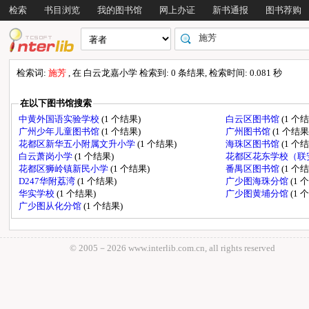
检索
书目浏览
我的图书馆
网上办证
新书通报
图书荐购
检索词:
施芳
, 在 白云龙嘉小学 检索到: 0 条结果, 检索时间: 0.081 秒
在以下图书馆搜索
中黄外国语实验学校
(1 个结果)
白云区图书馆
(1 个
广州少年儿童图书馆
(1 个结果)
广州图书馆
(1 个结果
花都区新华五小附属文升小学
(1 个结果)
海珠区图书馆
(1 个
白云萧岗小学
(1 个结果)
花都区花东学校（联
花都区狮岭镇新民小学
(1 个结果)
番禺区图书馆
(1 个
D247华附荔湾
(1 个结果)
广少图海珠分馆
(1 
华实学校
(1 个结果)
广少图黄埔分馆
(1 
广少图从化分馆
(1 个结果)
© 2005－
2026 www.interlib.com.cn, all rights reserved