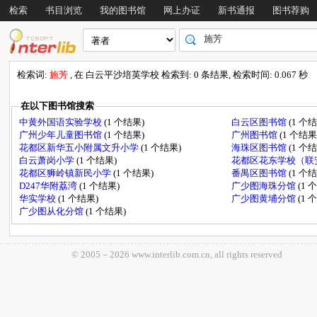
检索
书目浏览
我的图书馆
网上办证
新书通报
图书荐购
检索词:
施芳
, 在 白云平沙培英学校 检索到: 0 条结果, 检索时间: 0.067 秒
在以下图书馆搜索
中黄外国语实验学校
(1 个结果)
白云区图书馆
(1 个
广州少年儿童图书馆
(1 个结果)
广州图书馆
(1 个结果
花都区新华五小附属文升小学
(1 个结果)
海珠区图书馆
(1 个
白云萧岗小学
(1 个结果)
花都区花东学校（联
花都区狮岭镇新民小学
(1 个结果)
番禺区图书馆
(1 个
D247华附荔湾
(1 个结果)
广少图海珠分馆
(1 
华实学校
(1 个结果)
广少图黄埔分馆
(1 
广少图从化分馆
(1 个结果)
© 2005－
2026 www.interlib.com.cn, all rights reserved