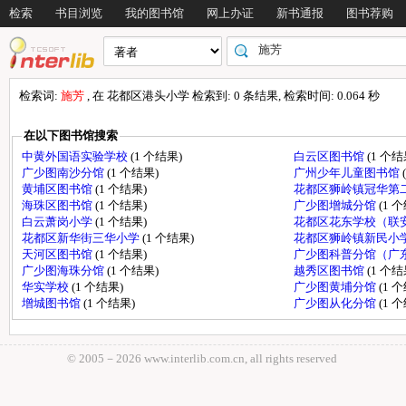
检索
书目浏览
我的图书馆
网上办证
新书通报
图书荐购
检索词:
施芳
, 在 花都区港头小学 检索到: 0 条结果, 检索时间: 0.064 秒
在以下图书馆搜索
中黄外国语实验学校
(1 个结果)
白云区图书馆
(1 个结
广少图南沙分馆
(1 个结果)
广州少年儿童图书馆
黄埔区图书馆
(1 个结果)
花都区狮岭镇冠华第
海珠区图书馆
(1 个结果)
广少图增城分馆
(1 
白云萧岗小学
(1 个结果)
花都区花东学校（联
花都区新华街三华小学
(1 个结果)
花都区狮岭镇新民小
天河区图书馆
(1 个结果)
广少图科普分馆（广
广少图海珠分馆
(1 个结果)
越秀区图书馆
(1 个结
华实学校
(1 个结果)
广少图黄埔分馆
(1 
增城图书馆
(1 个结果)
广少图从化分馆
(1 
© 2005－
2026 www.interlib.com.cn, all rights reserved