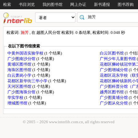
检索
书目浏览
我的图书馆
网上办证
新书通报
图书荐购
检索词:
施芳
, 在 越图人民分馆 检索到: 0 条结果, 检索时间: 0.048 秒
在以下图书馆搜索
中黄外国语实验学校
(1 个结果)
白云区图书馆
(1 个结
广少图南沙分馆
(1 个结果)
广州少年儿童图书馆
黄埔区图书馆
(1 个结果)
花都区狮岭镇冠华第
海珠区图书馆
(1 个结果)
广少图增城分馆
(1 
白云萧岗小学
(1 个结果)
花都区花东学校（联
花都区新华街三华小学
(1 个结果)
花都区狮岭镇新民小
天河区图书馆
(1 个结果)
广少图科普分馆（广
广少图海珠分馆
(1 个结果)
越秀区图书馆
(1 个结
华实学校
(1 个结果)
广少图黄埔分馆
(1 
增城图书馆
(1 个结果)
广少图从化分馆
(1 
© 2005－
2026 www.interlib.com.cn, all rights reserved