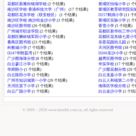
花都区新雅街镜湖学校
(2 个结果)
黄埔区怡瑞小学
(1 
南沙区学校·香港科技大学（广州）
(17 个结果)
黄埔区教育研究院实
花都区花东学校（联安校区）
(1 个结果)
D257鹤洞小学
(11 
南沙区学校·南沙街金沙小学
(3 个结果)
黄埔区实验小学
(1 
南沙区图书馆
(26 个结果)
香雪小学
(5 个结果)
广州城市职业学院
(2 个结果)
花都区新华街三华小
花都区狮岭镇军田小学
(2 个结果)
花都区花东镇七星小
番禺区图书馆
(23 个结果)
东荟花园幼儿园
(1 
科教城小学
(7 个结果)
天河区图书馆
(38 个
D247华附荔湾
(17 个结果)
D206东沙小学
(2 个
广少图海珠分馆
(8 个结果)
越秀区图书馆
(23 个
白云蓼江小学
(1 个结果)
华实学校
(17 个结果)
华师附小
(1 个结果)
广少图花都分馆
(20
白云陈田小学
(2 个结果)
白云龙嘉小学
(6 个结
广州市知识城第一小学
(20 个结果)
白云人和镇第二小学
天河区棠下小学
(3 个结果)
海珠区学校分馆
(2 
白云广园小学
(1 个结果)
白云金沙小学
(1 个结
© 2005－
2026 www.interlib.com.cn, all rights reserved