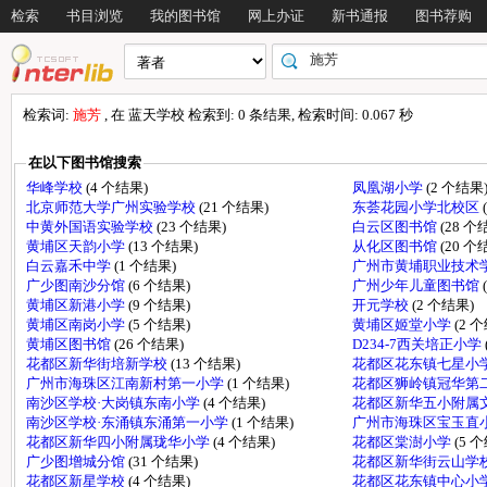
检索
书目浏览
我的图书馆
网上办证
新书通报
图书荐购
检索词:
施芳
, 在 蓝天学校 检索到: 0 条结果, 检索时间: 0.067 秒
在以下图书馆搜索
华峰学校
(4 个结果)
凤凰湖小学
(2 个结果
北京师范大学广州实验学校
(21 个结果)
东荟花园小学北校区
中黄外国语实验学校
(23 个结果)
白云区图书馆
(28 个
黄埔区天韵小学
(13 个结果)
从化区图书馆
(20 个
白云嘉禾中学
(1 个结果)
广州市黄埔职业技术
广少图南沙分馆
(6 个结果)
广州少年儿童图书馆
黄埔区新港小学
(9 个结果)
开元学校
(2 个结果)
黄埔区南岗小学
(5 个结果)
黄埔区姬堂小学
(2 
黄埔区图书馆
(26 个结果)
D234-7西关培正小学
花都区新华街培新学校
(13 个结果)
花都区花东镇七星小学
广州市海珠区江南新村第一小学
(1 个结果)
花都区狮岭镇冠华第
南沙区学校·大岗镇东南小学
(4 个结果)
花都区新华五小附属
南沙区学校·东涌镇东涌第一小学
(1 个结果)
广州市海珠区宝玉直
花都区新华四小附属珑华小学
(4 个结果)
花都区棠澍小学
(5 
广少图增城分馆
(31 个结果)
花都区新华街云山学
花都区新星学校
(4 个结果)
花都区花东镇中心小