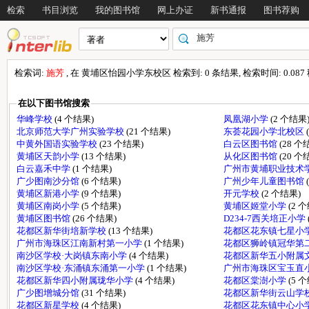
检索
书目浏览
我的图书馆
网上办证
新书通报
图书荐购
检索词:
施芳
, 在 黄埔区怡园小学东校区 检索到: 0 条结果, 检索时间: 0.087
在以下图书馆搜索
华峰学校
(4 个结果)
凤凰湖小学
(2 个结果
北京师范大学广州实验学校
(21 个结果)
东荟花园小学北校区
中黄外国语实验学校
(23 个结果)
白云区图书馆
(28 个
黄埔区天韵小学
(13 个结果)
从化区图书馆
(20 个
白云嘉禾中学
(1 个结果)
广州市黄埔职业技术
广少图南沙分馆
(6 个结果)
广州少年儿童图书馆
黄埔区新港小学
(9 个结果)
开元学校
(2 个结果)
黄埔区南岗小学
(5 个结果)
黄埔区姬堂小学
(2 
黄埔区图书馆
(26 个结果)
D234-7西关培正小学
花都区新华街培新学校
(13 个结果)
花都区花东镇七星小学
广州市海珠区江南新村第一小学
(1 个结果)
花都区狮岭镇冠华第
南沙区学校·大岗镇东南小学
(4 个结果)
花都区新华五小附属
南沙区学校·东涌镇东涌第一小学
(1 个结果)
广州市海珠区宝玉直
花都区新华四小附属珑华小学
(4 个结果)
花都区棠澍小学
(5 
广少图增城分馆
(31 个结果)
花都区新华街云山学
花都区新星学校
(4 个结果)
花都区花东镇中心小