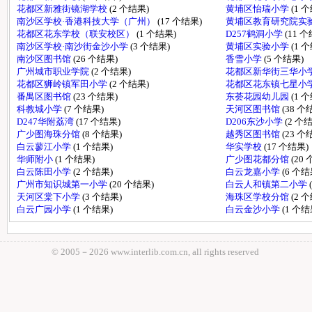
花都区新雅街镜湖学校
(2 个结果)
黄埔区怡瑞小学
(1 
南沙区学校·香港科技大学（广州）
(17 个结果)
黄埔区教育研究院实
花都区花东学校（联安校区）
(1 个结果)
D257鹤洞小学
(11 
南沙区学校·南沙街金沙小学
(3 个结果)
黄埔区实验小学
(1 
南沙区图书馆
(26 个结果)
香雪小学
(5 个结果)
广州城市职业学院
(2 个结果)
花都区新华街三华小
花都区狮岭镇军田小学
(2 个结果)
花都区花东镇七星小
番禺区图书馆
(23 个结果)
东荟花园幼儿园
(1 
科教城小学
(7 个结果)
天河区图书馆
(38 个
D247华附荔湾
(17 个结果)
D206东沙小学
(2 个
广少图海珠分馆
(8 个结果)
越秀区图书馆
(23 个
白云蓼江小学
(1 个结果)
华实学校
(17 个结果)
华师附小
(1 个结果)
广少图花都分馆
(20
白云陈田小学
(2 个结果)
白云龙嘉小学
(6 个结
广州市知识城第一小学
(20 个结果)
白云人和镇第二小学
天河区棠下小学
(3 个结果)
海珠区学校分馆
(2 
白云广园小学
(1 个结果)
白云金沙小学
(1 个结
© 2005－
2026 www.interlib.com.cn, all rights reserved