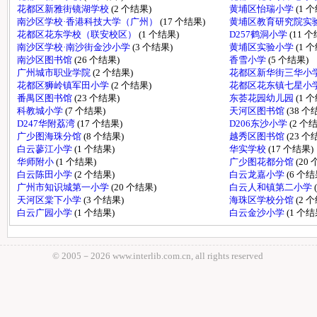
花都区新雅街镜湖学校
(2 个结果)
黄埔区怡瑞小学
(1 
南沙区学校·香港科技大学（广州）
(17 个结果)
黄埔区教育研究院实
花都区花东学校（联安校区）
(1 个结果)
D257鹤洞小学
(11 
南沙区学校·南沙街金沙小学
(3 个结果)
黄埔区实验小学
(1 
南沙区图书馆
(26 个结果)
香雪小学
(5 个结果)
广州城市职业学院
(2 个结果)
花都区新华街三华小
花都区狮岭镇军田小学
(2 个结果)
花都区花东镇七星小
番禺区图书馆
(23 个结果)
东荟花园幼儿园
(1 
科教城小学
(7 个结果)
天河区图书馆
(38 个
D247华附荔湾
(17 个结果)
D206东沙小学
(2 个
广少图海珠分馆
(8 个结果)
越秀区图书馆
(23 个
白云蓼江小学
(1 个结果)
华实学校
(17 个结果)
华师附小
(1 个结果)
广少图花都分馆
(20
白云陈田小学
(2 个结果)
白云龙嘉小学
(6 个结
广州市知识城第一小学
(20 个结果)
白云人和镇第二小学
天河区棠下小学
(3 个结果)
海珠区学校分馆
(2 
白云广园小学
(1 个结果)
白云金沙小学
(1 个结
© 2005－
2026 www.interlib.com.cn, all rights reserved