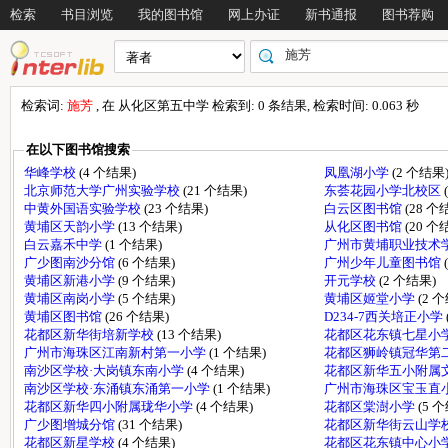
检索
书目浏览
我的图书馆
网上办证
新书通报
图书荐购
检索词:
施芳
, 在 从化区第五中学 检索到: 0 条结果, 检索时间: 0.063 秒
在以下图书馆搜索
华峰学校
(4 个结果)
凤凰湖小学
(2 个结果
北京师范大学广州实验学校
(21 个结果)
东荟花园小学北校区
中黄外国语实验学校
(23 个结果)
白云区图书馆
(28 个
黄埔区天韵小学
(13 个结果)
从化区图书馆
(20 个
白云嘉禾中学
(1 个结果)
广州市黄埔职业技术
广少图南沙分馆
(6 个结果)
广州少年儿童图书馆
黄埔区新港小学
(9 个结果)
开元学校
(2 个结果)
黄埔区南岗小学
(5 个结果)
黄埔区姬堂小学
(2 
黄埔区图书馆
(26 个结果)
D234-7西关培正小学
花都区新华街培新学校
(13 个结果)
花都区花东镇七星小学
广州市海珠区江南新村第一小学
(1 个结果)
花都区狮岭镇冠华第
南沙区学校·大岗镇东南小学
(4 个结果)
花都区新华五小附属
南沙区学校·东涌镇东涌第一小学
(1 个结果)
广州市海珠区宝玉直
花都区新华四小附属珑华小学
(4 个结果)
花都区棠澍小学
(5 
广少图增城分馆
(31 个结果)
花都区新华街云山学
花都区新星学校
(4 个结果)
花都区花东镇中心小