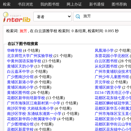
检索
书目浏览
我的图书馆
网上办证
新书通报
图书荐购
检索词:
施芳
, 在 白云源雅学校 检索到: 0 条结果, 检索时间: 0.095 秒
在以下图书馆搜索
华峰学校
(4 个结果)
凤凰湖小学
(2 个结果
北京师范大学广州实验学校
(21 个结果)
东荟花园小学北校区
中黄外国语实验学校
(23 个结果)
白云区图书馆
(28 个
黄埔区天韵小学
(13 个结果)
从化区图书馆
(20 个
白云嘉禾中学
(1 个结果)
广州市黄埔职业技术
广少图南沙分馆
(6 个结果)
广州少年儿童图书馆
黄埔区新港小学
(9 个结果)
开元学校
(2 个结果)
黄埔区南岗小学
(5 个结果)
黄埔区姬堂小学
(2 
黄埔区图书馆
(26 个结果)
D234-7西关培正小学
花都区新华街培新学校
(13 个结果)
花都区花东镇七星小学
广州市海珠区江南新村第一小学
(1 个结果)
花都区狮岭镇冠华第
南沙区学校·大岗镇东南小学
(4 个结果)
花都区新华五小附属
南沙区学校·东涌镇东涌第一小学
(1 个结果)
广州市海珠区宝玉直
花都区新华四小附属珑华小学
(4 个结果)
花都区棠澍小学
(5 
广少图增城分馆
(31 个结果)
花都区新华街云山学
花都区新星学校
(4 个结果)
花都区花东镇中心小