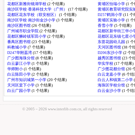
花都区新雅街镜湖学校
(2 个结果)
黄埔区怡瑞小学
(1 
南沙区学校·香港科技大学（广州）
(17 个结果)
黄埔区教育研究院实
花都区花东学校（联安校区）
(1 个结果)
D257鹤洞小学
(11 
南沙区学校·南沙街金沙小学
(3 个结果)
黄埔区实验小学
(1 
南沙区图书馆
(26 个结果)
香雪小学
(5 个结果)
广州城市职业学院
(2 个结果)
花都区新华街三华小
花都区狮岭镇军田小学
(2 个结果)
花都区花东镇七星小
番禺区图书馆
(23 个结果)
东荟花园幼儿园
(1 
科教城小学
(7 个结果)
天河区图书馆
(38 个
D247华附荔湾
(17 个结果)
D206东沙小学
(2 个
广少图海珠分馆
(8 个结果)
越秀区图书馆
(23 个
白云蓼江小学
(1 个结果)
华实学校
(17 个结果)
华师附小
(1 个结果)
广少图花都分馆
(20
白云陈田小学
(2 个结果)
白云龙嘉小学
(6 个结
广州市知识城第一小学
(20 个结果)
白云人和镇第二小学
天河区棠下小学
(3 个结果)
海珠区学校分馆
(2 
白云广园小学
(1 个结果)
白云金沙小学
(1 个结
© 2005－
2026 www.interlib.com.cn, all rights reserved