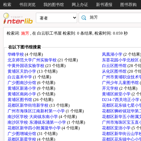
检索
书目浏览
我的图书馆
网上办证
新书通报
图书荐购
检索词:
施芳
, 在 白云职工书屋 检索到: 0 条结果, 检索时间: 0.059 秒
在以下图书馆搜索
华峰学校
(4 个结果)
凤凰湖小学
(2 个结果
北京师范大学广州实验学校
(21 个结果)
东荟花园小学北校区
中黄外国语实验学校
(23 个结果)
白云区图书馆
(28 个
黄埔区天韵小学
(13 个结果)
从化区图书馆
(20 个
白云嘉禾中学
(1 个结果)
广州市黄埔职业技术
广少图南沙分馆
(6 个结果)
广州少年儿童图书馆
黄埔区新港小学
(9 个结果)
开元学校
(2 个结果)
黄埔区南岗小学
(5 个结果)
黄埔区姬堂小学
(2 
黄埔区图书馆
(26 个结果)
D234-7西关培正小学
花都区新华街培新学校
(13 个结果)
花都区花东镇七星小学
广州市海珠区江南新村第一小学
(1 个结果)
花都区狮岭镇冠华第
南沙区学校·大岗镇东南小学
(4 个结果)
花都区新华五小附属
南沙区学校·东涌镇东涌第一小学
(1 个结果)
广州市海珠区宝玉直
花都区新华四小附属珑华小学
(4 个结果)
花都区棠澍小学
(5 
广少图增城分馆
(31 个结果)
花都区新华街云山学
花都区新星学校
(4 个结果)
花都区花东镇中心小