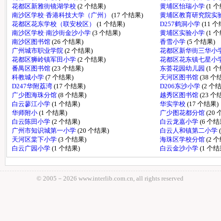
花都区新雅街镜湖学校
(2 个结果)
黄埔区怡瑞小学
(1 
南沙区学校·香港科技大学（广州）
(17 个结果)
黄埔区教育研究院实
花都区花东学校（联安校区）
(1 个结果)
D257鹤洞小学
(11 
南沙区学校·南沙街金沙小学
(3 个结果)
黄埔区实验小学
(1 
南沙区图书馆
(26 个结果)
香雪小学
(5 个结果)
广州城市职业学院
(2 个结果)
花都区新华街三华小
花都区狮岭镇军田小学
(2 个结果)
花都区花东镇七星小
番禺区图书馆
(23 个结果)
东荟花园幼儿园
(1 
科教城小学
(7 个结果)
天河区图书馆
(38 个
D247华附荔湾
(17 个结果)
D206东沙小学
(2 个
广少图海珠分馆
(8 个结果)
越秀区图书馆
(23 个
白云蓼江小学
(1 个结果)
华实学校
(17 个结果)
华师附小
(1 个结果)
广少图花都分馆
(20
白云陈田小学
(2 个结果)
白云龙嘉小学
(6 个结
广州市知识城第一小学
(20 个结果)
白云人和镇第二小学
天河区棠下小学
(3 个结果)
海珠区学校分馆
(2 
白云广园小学
(1 个结果)
白云金沙小学
(1 个结
© 2005－
2026 www.interlib.com.cn, all rights reserved