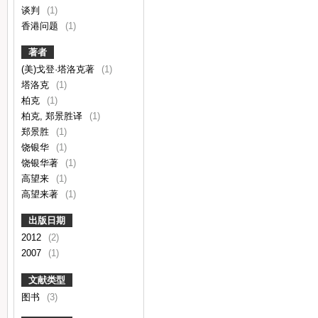
谈判
(1)
香港问题
(1)
著者
(美)戈登·塔洛克著
(1)
塔洛克
(1)
柏克
(1)
柏克, 郑景胜译
(1)
郑景胜
(1)
饶银华
(1)
饶银华著
(1)
高望来
(1)
高望来著
(1)
出版日期
2012
(2)
2007
(1)
文献类型
图书
(3)