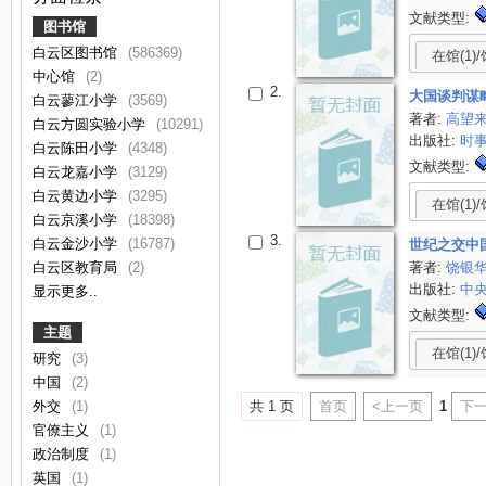
文献类型:
图书馆
白云区图书馆
(586369)
在馆(1)/
中心馆
(2)
2.
大国谈判谋
白云蓼江小学
(3569)
著者:
高望
白云方圆实验小学
(10291)
出版社:
时
白云陈田小学
(4348)
文献类型:
白云龙嘉小学
(3129)
白云黄边小学
(3295)
在馆(1)/
白云京溪小学
(18398)
3.
白云金沙小学
(16787)
世纪之交中
著者:
饶银
白云区教育局
(2)
出版社:
中
显示更多..
文献类型:
主题
在馆(1)/
研究
(3)
中国
(2)
外交
(1)
共 1 页
首页
<上一页
1
下一
官僚主义
(1)
政治制度
(1)
英国
(1)