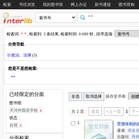
检索
书目浏览
我的图书馆
网上办证
新书通报
图书荐购
检索词:
*:*
, 检索到: 3 条结果, 检索时间: 0.089 秒 , 排序选项:
分类导航
D 政治、法律
(3)
您是不是想检索:
**
已经限定的分面
保存至书单:
图书馆:
天河外国语学校
x
共 1 页
首页
<上一页
1
下一
状态 :
1.
官僚体制的
在馆
x
著者:
塔洛
出版社:
商
分面检索