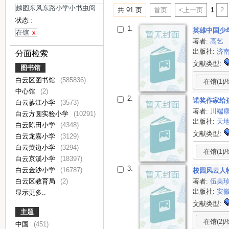
越图东风东路小学小书虫阅读馆
x
共 91 页
首页
<上一页
1
2
状态 :
1.
英雄中国少
在馆
x
著者:
高艺
出版社:
济
分面检索
文献类型:
图书馆
白云区图书馆
(585836)
在馆(1)/
中心馆
(2)
2.
诺奖作家给
白云蓼江小学
(3573)
著者:
川端
白云方圆实验小学
(10291)
出版社:
天
白云陈田小学
(4348)
文献类型:
白云龙嘉小学
(3129)
白云黄边小学
(3294)
在馆(1)/
白云京溪小学
(18397)
3.
白云金沙小学
(16787)
校园风云人
著者:
伍美
白云区教育局
(2)
出版社:
安
显示更多..
文献类型:
主题
在馆(2)/
中国
(451)