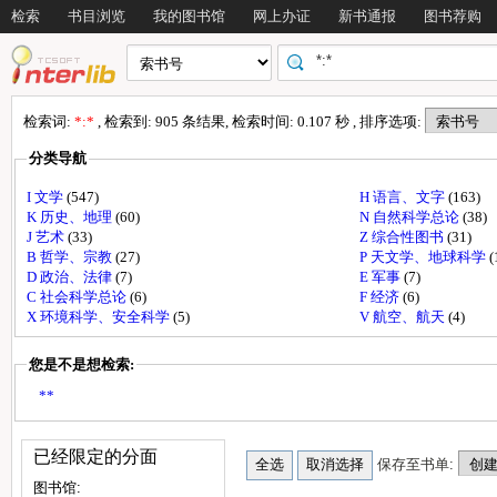
检索
书目浏览
我的图书馆
网上办证
新书通报
图书荐购
检索词:
*:*
, 检索到: 905 条结果, 检索时间: 0.107 秒 , 排序选项:
分类导航
I 文学
(547)
H 语言、文字
(163)
K 历史、地理
(60)
N 自然科学总论
(38)
J 艺术
(33)
Z 综合性图书
(31)
B 哲学、宗教
(27)
P 天文学、地球科学
(
D 政治、法律
(7)
E 军事
(7)
C 社会科学总论
(6)
F 经济
(6)
X 环境科学、安全科学
(5)
V 航空、航天
(4)
您是不是想检索:
**
已经限定的分面
保存至书单:
图书馆: