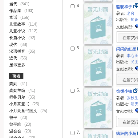
当代
(341)
4.
骆驼祥子
作品集
(193)
著者:
老舍
童话
(156)
出版社:
知
儿童故事
(114)
文献类型:
儿童小说
(112)
长篇小说
(92)
在馆(2)/
现代
(88)
5.
闪闪的红星
汉语拼音
(86)
著者:
李心
近代
(66)
出版社:
民
显示更多..
文献类型:
著者
在馆(1)/
龚勋
(41)
6.
龚勋主编
(41)
馅饼小镇
师鲁贝尔
(35)
著者:
张秋
小月亮童书
(25)
出版社:
明
小月亮童书图文
(25)
文献类型:
曾平
(20)
在馆(2)/
曾平绘
(20)
温会会
(20)
7.
疯狂的小岛
温会会文
(20)