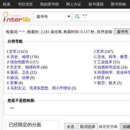
检索
书目浏览
我的图书馆
网上办证
新书通报
图书荐购
检索词:
*:*
, 检索到: 2,181 条结果, 检索时间: 0.137 秒 , 排序选项:
分类导航
I 文学
(1423)
J 艺术
(187)
K 历史、地理
(158)
G 文化、科学、教育
Z 综合性图书
(127)
T 工业技术
(55)
P 天文学、地球科学
(48)
N 自然科学总论
(34)
R 医药、卫生
(22)
X 环境科学、安全科
D 政治、法律
(9)
F 经济
(8)
E 军事
(6)
V 航空、航天
(5)
A 马列主义、毛泽东思想、邓小平理论
(3)
您是不是想检索:
**
已经限定的分面
保存至书单: