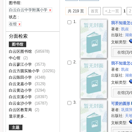
图书馆:
白云白云中学附属小学
x
共 219 页
首页
<上一页
1
2
状态 :
1.
我不知道怎
在馆
x
著者:
凯叔
出版社:
湖
分面检索
文献类型:
图书馆
白云区图书馆
(585978)
在馆(3)/
中心馆
(2)
2.
我不知道怎
白云蓼江小学
(3573)
著者:
凯叔
白云方圆实验小学
(10291)
出版社:
湖
白云陈田小学
(4348)
文献类型:
白云龙嘉小学
(3129)
白云黄边小学
(3294)
在馆(3)/
白云京溪小学
(18397)
3.
白云金沙小学
(16787)
可爱的圆形
著者:
巩孺
白云区教育局
(2)
出版社:
天
显示更多..
文献类型:
主题