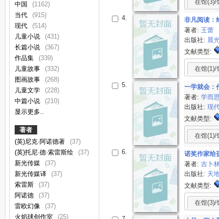
在馆(3)/
中国
(1162)
当代
(915)
4.
非凡阅读：
现代
(514)
著者:
王蕾
儿童小说
(431)
出版社:
晨
长篇小说
(367)
文献类型:
作品集
(339)
儿童故事
(332)
在馆(1)/
图画故事
(268)
5.
一学就会：
儿童文学
(228)
著者:
学而
中篇小说
(210)
出版社:
现
显示更多..
文献类型:
著者
在馆(1)/
(英)尼克·阿诺德著
(37)
6.
(英)托尼·德·索雷斯绘
(37)
诺奖作家给
新光传媒
(37)
著者:
吉卜
新光传媒译
(37)
出版社:
天
索雷斯
(37)
文献类型:
阿诺德
(37)
在馆(3)/
雷欧幻像
(37)
火焰球创作室
(25)
7.