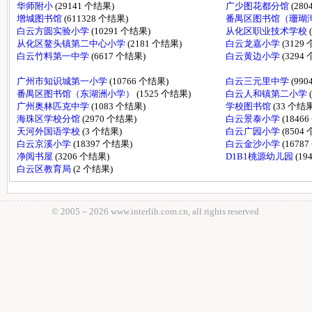
华师附小
(29141 个结果)
广少图花都分馆
(28
增城图书馆
(611328 个结果)
番禺区图书馆（珊瑚
白云方圆实验小学
(10291 个结果)
从化区职业技术学校
从化区鳌头镇第二中心小学
(2181 个结果)
白云龙嘉小学
(3129
白云竹料第一中学
(6617 个结果)
白云黄边小学
(3294
广州市知识城第一小学
(10766 个结果)
白云三元里中学
(99
番禺区图书馆（东湖洲小学）
(1525 个结果)
白云人和镇第二小学
广州奥林匹克中学
(1083 个结果)
学校图书馆
(33 个结果
海珠区学校分馆
(2970 个结果)
白云景泰小学
(1846
天河外国语学校
(3 个结果)
白云广园小学
(8504
白云京溪小学
(18397 个结果)
白云金沙小学
(1678
净阅书屋
(3206 个结果)
D1B1桃源幼儿园
(19
白云区教育局
(2 个结果)
© 2005－
2026 www.interlib.com.cn, all rights reserved