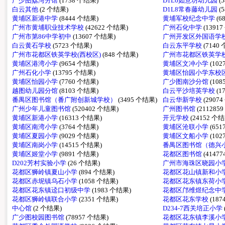
广少图荔湾分馆
(1738 个结果)
D1L6如意坊幼儿园
(
白云其他
(2 个结果)
D1L8常春藤幼儿园
(
黄埔区新港中学
(8444 个结果)
黄埔军校纪念中学
(6
广州市黄埔职业技术学校
(42622 个结果)
广州石化中学
(1391
广州市第86中学初中
(13607 个结果)
广州开发区外国语学
白云黄石学校
(5723 个结果)
白云东平学校
(7140
广州市花都区铁英学校(西校区)
(848 个结果)
广州市花都区铁英学校
黄埔区港湾小学
(9654 个结果)
黄埔区文冲小学
(10
广州石化小学
(13795 个结果)
黄埔区怡园小学东校
黄埔区怡园小学
(7760 个结果)
广少图南沙分馆
(10
越图幼儿园分馆
(8103 个结果)
白云平沙培英学校
(1
番禺区图书馆（番广附创新城学校）
(3495 个结果)
白云华新学校
(2907
广州少年儿童图书馆
(520402 个结果)
广州图书馆
(211285
黄埔区新港小学
(16313 个结果)
开元学校
(24152 个
黄埔区南湾小学
(3764 个结果)
黄埔区沧联小学
(65
黄埔区夏园小学
(9029 个结果)
黄埔区文船小学
(10
黄埔区南岗小学
(14515 个结果)
番禺区图书馆（德兴
黄埔区姬堂小学
(9891 个结果)
花都区图书馆
(4147
D202芳村实验小学
(26 个结果)
广州市海珠区晓园小
花都区狮岭镇夏山小学
(894 个结果)
花都区花山镇新和小
花都区赤坭镇乌石小学
(1058 个结果)
花都区花东镇东荷小
花都区花东镇迳口初级中学
(1983 个结果)
花都区邝维煜纪念中
花都区狮岭镇联合小学
(2351 个结果)
花都区花东学校
(18
中心馆
(2 个结果)
D234-7西关培正小学
广少图校园图书馆
(78957 个结果)
花都区花东镇李溪小