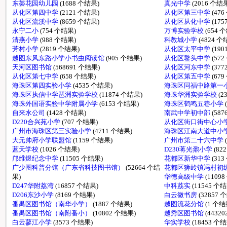
东荟花园幼儿园
(1688 个结果)
真光中学
(2016 个结
从化区第四中学
(2121 个结果)
从化区第三中学
(47
从化区流溪中学
(8659 个结果)
从化区从化中学
(17
永宁二小
(754 个结果)
万博实验学校
(654 
清燕小学
(988 个结果)
科教城小学
(4824 个
芳村小学
(2819 个结果)
从化区太平中学
(19
越图东风东路小学小书虫阅读馆
(905 个结果)
从化区鳌头中学
(57
天河区图书馆
(568691 个结果)
从化区河东中学
(37
从化区第七中学
(658 个结果)
从化区第五中学
(67
海珠区第四实验小学
(4535 个结果)
海珠区同福中路第一
海珠区执信中学琶洲实验学校
(11874 个结果)
海珠华洲实验学校
(2
海珠外国语实验中学附属小学
(6153 个结果)
海珠区鹤鸣五巷小学
自来水公司
(1428 个结果)
南武中学初中部
(58
D220合兴苑小学
(707 个结果)
从化区街口街中心小
广州市海珠区第三实验小学
(4711 个结果)
海珠区江南大道中小
大元帅府小学联盟馆
(1159 个结果)
广州市第二十六中学
蓝天学校
(1026 个结果)
D230蒋光鼐小学
(82
邝维煜纪念中学
(11505 个结果)
花都区新华中学
(31
广少图科普分馆（广东省科技图书馆）
(52664 个结
花都区狮岭镇冯村初
果)
华德高级中学
(1109
D247华附荔湾
(16857 个结果)
中科荔实
(11545 个
D206东沙小学
(8169 个结果)
白云微书房
(32857 
番禺区图书馆（南华小学）
(1887 个结果)
越图流花分馆
(1 个结
番禺区图书馆（南附番小）
(10802 个结果)
越秀区图书馆
(4432
白云蓼江小学
(3573 个结果)
华实学校
(18453 个