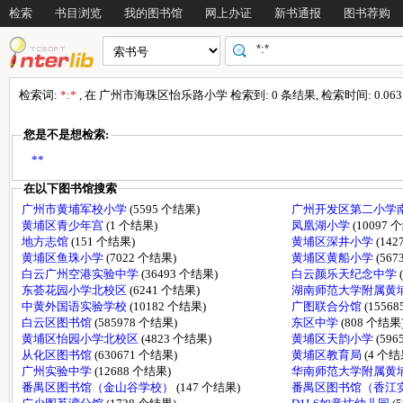
检索
书目浏览
我的图书馆
网上办证
新书通报
图书荐购
检索词:
*:*
, 在 广州市海珠区怡乐路小学 检索到: 0 条结果, 检索时间: 0.063
您是不是想检索:
**
在以下图书馆搜索
广州市黄埔军校小学
(5595 个结果)
广州开发区第二小学
黄埔区青少年宫
(1 个结果)
凤凰湖小学
(10097 
地方志馆
(151 个结果)
黄埔区深井小学
(14
黄埔区鱼珠小学
(7022 个结果)
黄埔区黄船小学
(56
白云广州空港实验中学
(36493 个结果)
白云颜乐天纪念中学
东荟花园小学北校区
(6241 个结果)
湖南师范大学附属黄
中黄外国语实验学校
(10182 个结果)
广图联合分馆
(1556
白云区图书馆
(585978 个结果)
东区中学
(808 个结果
黄埔区怡园小学北校区
(4823 个结果)
黄埔区天韵小学
(59
从化区图书馆
(630671 个结果)
黄埔区教育局
(4 个结
广州实验中学
(12688 个结果)
华南师范大学附属黄
番禺区图书馆（金山谷学校）
(147 个结果)
番禺区图书馆（香江