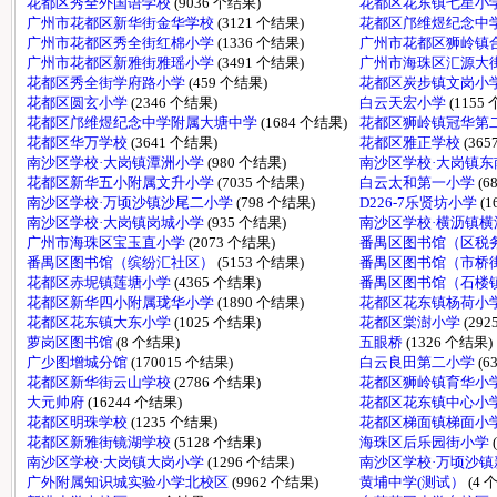
花都区秀全外国语学校
(9036 个结果)
花都区花东镇七星小学
广州市花都区新华街金华学校
(3121 个结果)
花都区邝维煜纪念中
广州市花都区秀全街红棉小学
(1336 个结果)
广州市花都区狮岭镇
广州市花都区新雅街雅瑶小学
(3491 个结果)
广州市海珠区汇源大
花都区秀全街学府路小学
(459 个结果)
花都区炭步镇文岗小
花都区圆玄小学
(2346 个结果)
白云天宏小学
(1155
花都区邝维煜纪念中学附属大塘中学
(1684 个结果)
花都区狮岭镇冠华第
花都区华万学校
(3641 个结果)
花都区雅正学校
(36
南沙区学校·大岗镇潭洲小学
(980 个结果)
南沙区学校·大岗镇
花都区新华五小附属文升小学
(7035 个结果)
白云太和第一小学
(6
南沙区学校·万顷沙镇沙尾二小学
(798 个结果)
D226-7乐贤坊小学
(
南沙区学校·大岗镇岗城小学
(935 个结果)
南沙区学校·横沥镇
广州市海珠区宝玉直小学
(2073 个结果)
番禺区图书馆（区税
番禺区图书馆（缤纷汇社区）
(5153 个结果)
番禺区图书馆（市桥
花都区赤坭镇莲塘小学
(4365 个结果)
番禺区图书馆（石楼
花都区新华四小附属珑华小学
(1890 个结果)
花都区花东镇杨荷小
花都区花东镇大东小学
(1025 个结果)
花都区棠澍小学
(29
萝岗区图书馆
(8 个结果)
五眼桥
(1326 个结果)
广少图增城分馆
(170015 个结果)
白云良田第二小学
(6
花都区新华街云山学校
(2786 个结果)
花都区狮岭镇育华小
大元帅府
(16244 个结果)
花都区花东镇中心小
花都区明珠学校
(1235 个结果)
花都区梯面镇梯面小
花都区新雅街镜湖学校
(5128 个结果)
海珠区后乐园街小学
南沙区学校·大岗镇大岗小学
(1296 个结果)
南沙区学校·万顷沙
广外附属知识城实验小学北校区
(9962 个结果)
黄埔中学(测试）
(4 