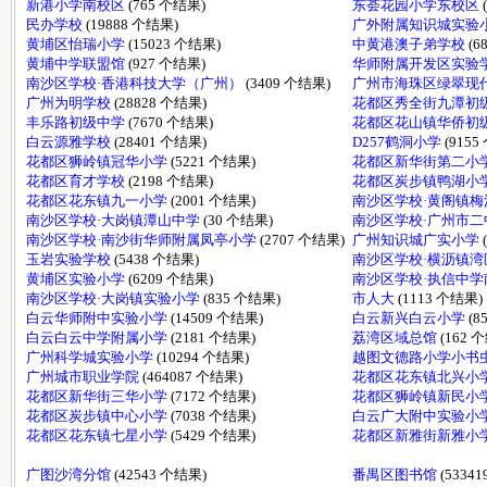
新港小学南校区
(765 个结果)
东荟花园小学东校区
民办学校
(19888 个结果)
广外附属知识城实验
黄埔区怡瑞小学
(15023 个结果)
中黄港澳子弟学校
(6
黄埔中学联盟馆
(927 个结果)
华师附属开发区实验
南沙区学校·香港科技大学（广州）
(3409 个结果)
广州市海珠区绿翠现
广州为明学校
(28828 个结果)
花都区秀全街九潭初
丰乐路初级中学
(7670 个结果)
花都区花山镇华侨初
白云源雅学校
(28401 个结果)
D257鹤洞小学
(9155
花都区狮岭镇冠华小学
(5221 个结果)
花都区新华街第二小
花都区育才学校
(2198 个结果)
花都区炭步镇鸭湖小
花都区花东镇九一小学
(2001 个结果)
南沙区学校·黄阁镇
南沙区学校·大岗镇潭山中学
(30 个结果)
南沙区学校·广州市
南沙区学校·南沙街华师附属凤亭小学
(2707 个结果)
广州知识城广实小学
玉岩实验学校
(5438 个结果)
南沙区学校·横沥镇
黄埔区实验小学
(6209 个结果)
南沙区学校·执信中
南沙区学校·大岗镇实验小学
(835 个结果)
市人大
(1113 个结果)
白云华师附中实验小学
(14509 个结果)
白云新兴白云小学
(8
白云白云中学附属小学
(2181 个结果)
荔湾区域总馆
(162 
广州科学城实验小学
(10294 个结果)
越图文德路小学小书
广州城市职业学院
(464087 个结果)
花都区花东镇北兴小
花都区新华街三华小学
(7172 个结果)
花都区狮岭镇新民小
花都区炭步镇中心小学
(7038 个结果)
白云广大附中实验小
花都区花东镇七星小学
(5429 个结果)
花都区新雅街新雅小
广图沙湾分馆
(42543 个结果)
番禺区图书馆
(5334