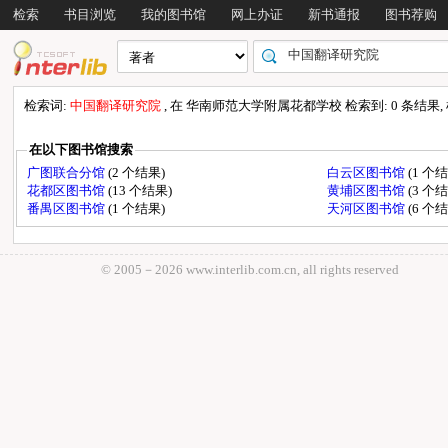
检索
书目浏览
我的图书馆
网上办证
新书通报
图书荐购
检索词:
中国翻译研究院
, 在 华南师范大学附属花都学校 检索到: 0 条结果, 检
在以下图书馆搜索
广图联合分馆
(2 个结果)
白云区图书馆
(1 个
花都区图书馆
(13 个结果)
黄埔区图书馆
(3 个
番禺区图书馆
(1 个结果)
天河区图书馆
(6 个
© 2005－
2026 www.interlib.com.cn, all rights reserved