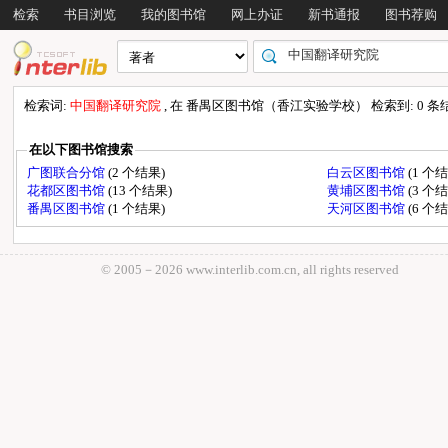
检索
书目浏览
我的图书馆
网上办证
新书通报
图书荐购
检索词:
中国翻译研究院
, 在 番禺区图书馆（香江实验学校） 检索到: 0 条结果,
在以下图书馆搜索
广图联合分馆
(2 个结果)
白云区图书馆
(1 个
花都区图书馆
(13 个结果)
黄埔区图书馆
(3 个
番禺区图书馆
(1 个结果)
天河区图书馆
(6 个
© 2005－
2026 www.interlib.com.cn, all rights reserved