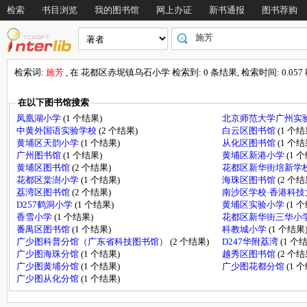
检索
书目浏览
我的图书馆
网上办证
新书通报
图书荐购
检索词:
施芳
, 在 花都区赤坭镇乌石小学 检索到: 0 条结果, 检索时间: 0.057
在以下图书馆搜索
凤凰湖小学
(1 个结果)
北京师范大学广州实
中黄外国语实验学校
(2 个结果)
白云区图书馆
(1 个结
黄埔区天韵小学
(1 个结果)
从化区图书馆
(1 个结
广州图书馆
(1 个结果)
黄埔区新港小学
(1 
黄埔区图书馆
(2 个结果)
花都区新华街培新学
花都区棠澍小学
(1 个结果)
海珠区图书馆
(2 个结
荔湾区图书馆
(2 个结果)
南沙区学校·香港科
D257鹤洞小学
(1 个结果)
黄埔区实验小学
(1 
香雪小学
(1 个结果)
花都区新华街三华小
番禺区图书馆
(1 个结果)
科教城小学
(1 个结果
广少图科普分馆（广东省科技图书馆）
(2 个结果)
D247华附荔湾
(1 个
广少图海珠分馆
(1 个结果)
越秀区图书馆
(2 个结
广少图黄埔分馆
(1 个结果)
广少图花都分馆
(1 
广少图从化分馆
(1 个结果)