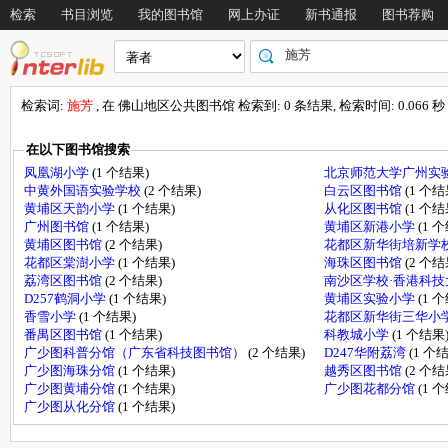
检索
书目浏览
我的图书馆
网上办证
新书通报
图书荐购
检索词:
施芳
, 在 佛山地区公共图书馆 检索到: 0 条结果, 检索时间: 0.066 秒
在以下图书馆搜索
凤凰湖小学
(1 个结果)
北京师范大学广州实
中黄外国语实验学校
(2 个结果)
白云区图书馆
(1 个结
黄埔区天韵小学
(1 个结果)
从化区图书馆
(1 个结
广州图书馆
(1 个结果)
黄埔区新港小学
(1 
黄埔区图书馆
(2 个结果)
花都区新华街培新学
花都区棠澍小学
(1 个结果)
海珠区图书馆
(2 个结
荔湾区图书馆
(2 个结果)
南沙区学校·香港科
D257鹤洞小学
(1 个结果)
黄埔区实验小学
(1 
香雪小学
(1 个结果)
花都区新华街三华小
番禺区图书馆
(1 个结果)
科教城小学
(1 个结果
广少图科普分馆（广东省科技图书馆）
(2 个结果)
D247华附荔湾
(1 个
广少图海珠分馆
(1 个结果)
越秀区图书馆
(2 个结
广少图黄埔分馆
(1 个结果)
广少图花都分馆
(1 
广少图从化分馆
(1 个结果)