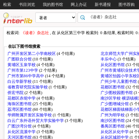
检索
书目浏览
我的图书馆
网上办证
新书通报
图书荐购
检索词:
《读者》杂志社
, 在 从化区第三中学 检索到: 0 条结果, 检索时间: 0.
在以下图书馆搜索
广州开发区第二小学南校区
(4 个结果)
北京师范大学广州实
广图联合分馆
(10 个结果)
丰乐中心
(3 个结果)
黄埔区玉泉学校
(4 个结果)
从化区图书馆
(53 个
广州市第123中学
(2 个结果)
广州市黄埔职业技术
广州市第86中学高中
(14 个结果)
黄埔区怡园小学东校
白云华新学校
(11 个结果)
广州少年儿童图书馆
省教育研究院实验学校
(1 个结果)
花都区图书馆
(32 个
侨宏书院
(2 个结果)
广少图校园图书馆
(3
花都区赤坭中学
(4 个结果)
南沙区学校·横沥镇
海珠区图书馆
(25 个结果)
广少图增城分馆
(5 
荔湾区图书馆
(60 个结果)
花都区梯面镇梯面小
华师附属开发区实验学校
(1 个结果)
广州为明学校
(3 个结
白云广东外语外贸大学实验中学
(3 个结果)
南沙区图书馆
(24 个
广图沙湾分馆
(4 个结果)
番禺区图书馆
(46 个
从化区流溪中学
(3 个结果)
从化区从化中学
(4 
天河区图书馆
(63 个结果)
从化区城郊中学
(1 