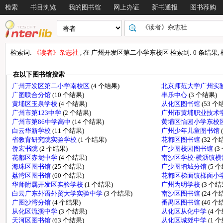
检索
书目浏览
我的图书馆
网上办证
新书通报
图书荐购
检索词:
《读者》杂志社
, 在 广州开发区第二小学东校区 检索到: 0 条结果, 检索
在以下图书馆搜索
广州开发区第二小学南校区
(4 个结果)
北京师范大学广州实
广图联合分馆
(10 个结果)
丰乐中心
(3 个结果)
黄埔区玉泉学校
(4 个结果)
从化区图书馆
(53 个
广州市第123中学
(2 个结果)
广州市黄埔职业技术
广州市第86中学高中
(14 个结果)
黄埔区怡园小学东校
白云华新学校
(11 个结果)
广州少年儿童图书馆
省教育研究院实验学校
(1 个结果)
花都区图书馆
(32 个
侨宏书院
(2 个结果)
广少图校园图书馆
(3
花都区赤坭中学
(4 个结果)
南沙区学校·横沥镇
海珠区图书馆
(25 个结果)
广少图增城分馆
(5 
荔湾区图书馆
(60 个结果)
花都区梯面镇梯面小
华师附属开发区实验学校
(1 个结果)
广州为明学校
(3 个结
白云广东外语外贸大学实验中学
(3 个结果)
南沙区图书馆
(24 个
广图沙湾分馆
(4 个结果)
番禺区图书馆
(46 个
从化区流溪中学
(3 个结果)
从化区从化中学
(4 
天河区图书馆
(63 个结果)
从化区城郊中学
(1 