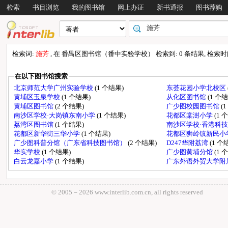
检索
书目浏览
我的图书馆
网上办证
新书通报
图书荐购
检索词:
施芳
, 在 番禺区图书馆（番中实验学校） 检索到: 0 条结果, 检索时间: 
在以下图书馆搜索
北京师范大学广州实验学校
(1 个结果)
东荟花园小学北校区
黄埔区玉泉学校
(1 个结果)
从化区图书馆
(1 个
黄埔区图书馆
(2 个结果)
广少图校园图书馆
(
南沙区学校·大岗镇东南小学
(1 个结果)
花都区棠澍小学
(1 
荔湾区图书馆
(1 个结果)
南沙区学校·香港科
花都区新华街三华小学
(1 个结果)
花都区狮岭镇新民小
广少图科普分馆（广东省科技图书馆）
(2 个结果)
D247华附荔湾
(1 个
华实学校
(1 个结果)
广少图黄埔分馆
(1 
白云龙嘉小学
(1 个结果)
广东外语外贸大学附
© 2005－
2026 www.interlib.com.cn, all rights reserved