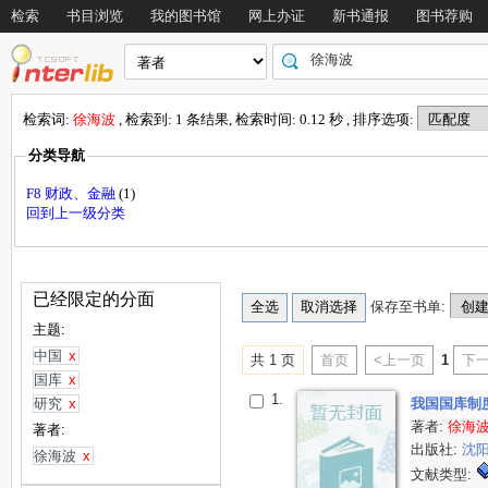
检索
书目浏览
我的图书馆
网上办证
新书通报
图书荐购
检索词:
徐海波
, 检索到: 1 条结果, 检索时间: 0.12 秒 , 排序选项:
分类导航
F8 财政、金融
(1)
回到上一级分类
已经限定的分面
保存至书单:
主题:
中国
x
共 1 页
首页
<上一页
1
下一
国库
x
1.
研究
x
我国国库制
著者:
徐海
著者:
出版社:
沈
徐海波
x
文献类型: