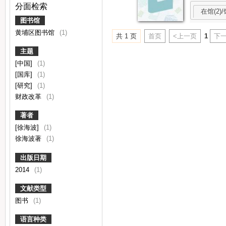
分面检索
在馆(2)/
图书馆
黄埔区图书馆
(1)
共 1 页
首页
<上一页
1
下一
主题
[中国]
(1)
[国库]
(1)
[研究]
(1)
财政改革
(1)
著者
[徐海波]
(1)
徐海波著
(1)
出版日期
2014
(1)
文献类型
图书
(1)
语言种类