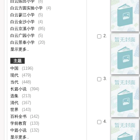
白云陈田小学
(8)
白云方圆实验小学
(4)
白云蓼江小学
(5)
白云金沙小学
(4)
白云京溪小学
(85)
白云广园小学
(5)
2.
白云景泰小学
(20)
显示更多..
主题
中国
(1196)
现代
(479)
3.
当代
(448)
长篇小说
(394)
选集
(213)
清代
(167)
世界
(143)
百科全书
(142)
4.
学前教育
(133)
中篇小说
(132)
显示更多..