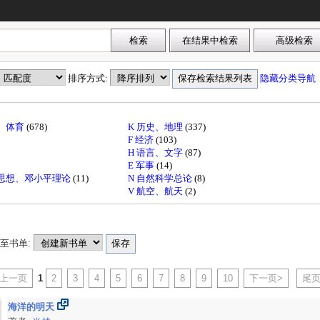
排序方式:
隐藏分类导航
育、体育
(678)
K 历史、地理
(337)
F 经济
(103)
H 语言、文字
(87)
E 军事
(14)
东思想、邓小平理论
(11)
N 自然科学总论
(8)
V 航空、航天
(2)
至书单:
<上一页
1
2
3
4
5
6
7
8
9
10
下一页>
尾页
海洋的明天