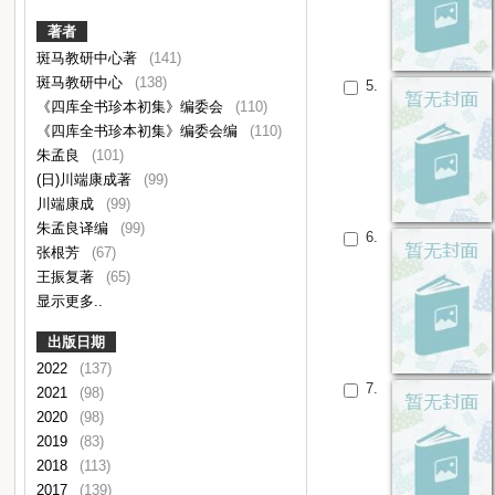
著者
斑马教研中心著
(141)
斑马教研中心
(138)
5.
《四库全书珍本初集》编委会
(110)
《四库全书珍本初集》编委会编
(110)
朱孟良
(101)
(日)川端康成著
(99)
川端康成
(99)
朱孟良译编
(99)
6.
张根芳
(67)
王振复著
(65)
显示更多..
出版日期
2022
(137)
7.
2021
(98)
2020
(98)
2019
(83)
2018
(113)
2017
(139)