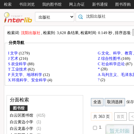
检索
书目浏览
我的图书馆
网上办证
新书通报
图书荐购
检索词:
沈阳出版社
, 检索到: 3,628 条结果, 检索时间: 0.149 秒 , 排序选项:
分类导航
I 文学
(1279)
G 文化、科学、教
J 艺术
(216)
Z 综合性图书
(169)
S 农业科学
(88)
C 社会科学总论
(87)
*
(28)
T 工业技术
(62)
P 天文学、地球科学
(12)
A 马列主义、毛泽
?
(2)
X 环境科学、安全科学
(4)
分面检索
保存
图书馆
白云区图书馆
(415)
共 363 页
首页
白云黄边小学
(1)
1.
白云龙嘉小学
(1)