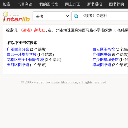
检索
书目浏览
我的图书馆
网上办证
新书通报
图书荐购
检索词:
《读者》杂志社
, 在 广州市海珠区晓港西马路小学 检索到: 0 条结果, 
在以下图书馆搜索
广图联合分馆
(2 个结果)
白云区图书馆
(2 个结
白云平沙培英学校
(1 个结果)
广州图书馆
(6 个结果
花都区秀全外国语学校
(2 个结果)
广少图增城分馆
(1 
天河区图书馆
(1 个结果)
增城图书馆
(2 个结果
© 2005－
2026 www.interlib.com.cn, all rights reserved