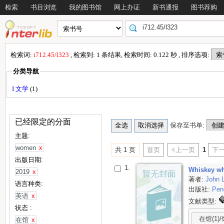
检索
书目浏览
我的图书馆
网上办证
新书通报
图书荐购
检索词:
i712.45/l323
, 检索到: 1 条结果, 检索时间: 0.122 秒 , 排序选项:
分类导航
I 文学
(1)
已经限定的分面
保存至书单:
主题:
women
x
共 1 页
首页
<上一页
1
下一
出版日期:
1.
Whiskey wh
2019
x
著者:
John 
语言种类:
出版社:
Pen
英语
x
文献类型:
状态 :
在馆(1)/
在馆
x