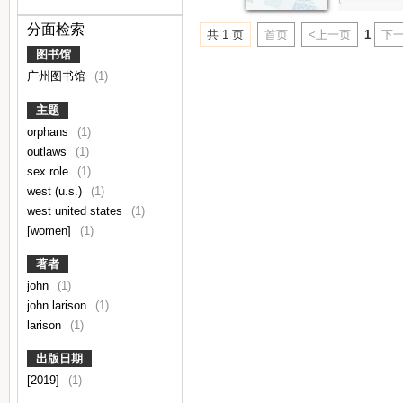
分面检索
共 1 页
首页
<上一页
1
下一
图书馆
广州图书馆
(1)
主题
orphans
(1)
outlaws
(1)
sex role
(1)
west (u.s.)
(1)
west united states
(1)
[women]
(1)
著者
john
(1)
john larison
(1)
larison
(1)
出版日期
[2019]
(1)