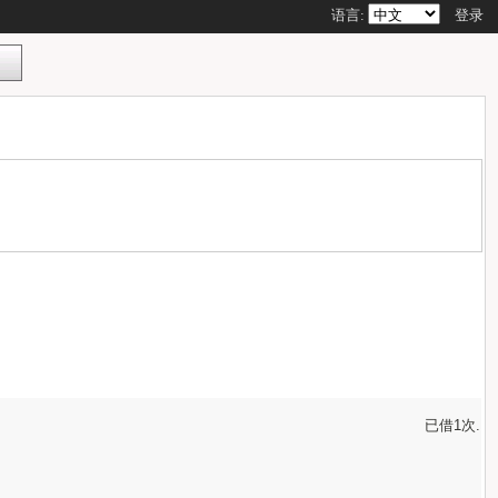
语言:
登录
已借1次.