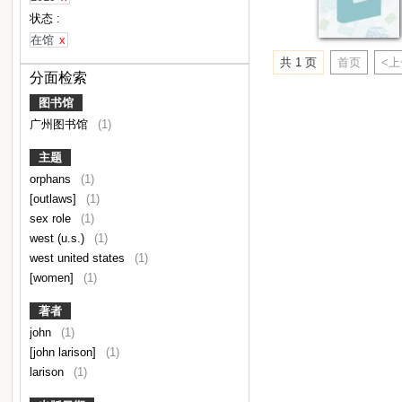
状态 :
在馆
x
共 1 页
首页
<
分面检索
图书馆
广州图书馆
(1)
主题
orphans
(1)
[outlaws]
(1)
sex role
(1)
west (u.s.)
(1)
west united states
(1)
[women]
(1)
著者
john
(1)
[john larison]
(1)
larison
(1)