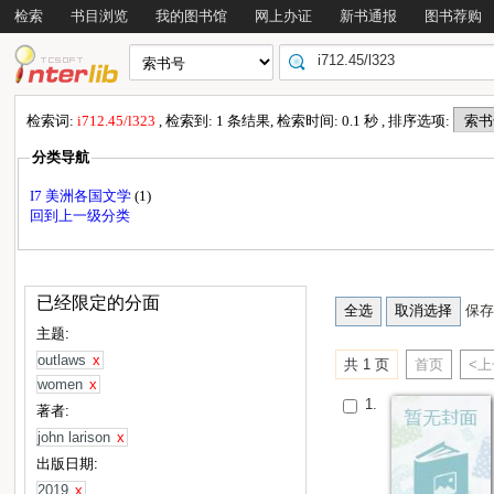
检索
书目浏览
我的图书馆
网上办证
新书通报
图书荐购
检索词:
i712.45/l323
, 检索到: 1 条结果, 检索时间: 0.1 秒 , 排序选项:
分类导航
I7 美洲各国文学
(1)
回到上一级分类
已经限定的分面
保存
主题:
outlaws
x
共 1 页
首页
<
women
x
1.
著者:
john larison
x
出版日期:
2019
x