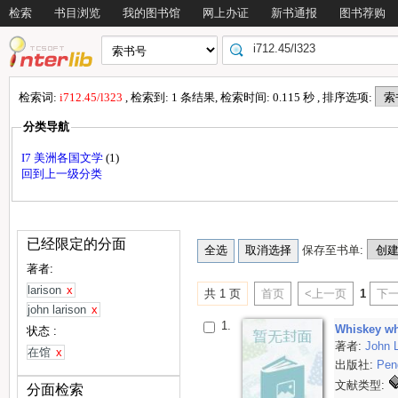
检索
书目浏览
我的图书馆
网上办证
新书通报
图书荐购
检索词:
i712.45/l323
, 检索到: 1 条结果, 检索时间: 0.115 秒 , 排序选项:
分类导航
I7 美洲各国文学
(1)
回到上一级分类
已经限定的分面
保存至书单:
著者:
larison
x
共 1 页
首页
<上一页
1
下一
john larison
x
1.
Whiskey wh
状态 :
著者:
John 
在馆
x
出版社:
Pen
文献类型:
分面检索