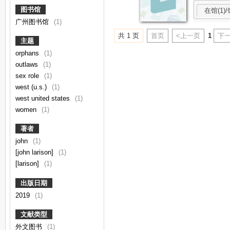
图书馆
在馆(1)/
广州图书馆
(1)
共 1 页
首页
<上一页
1
下一
主题
orphans
(1)
outlaws
(1)
sex role
(1)
west (u.s.)
(1)
west united states
(1)
women
(1)
著者
john
(1)
[john larison]
(1)
[larison]
(1)
出版日期
2019
(1)
文献类型
外文图书
(1)