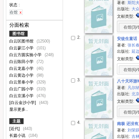
著者:
斯陀
状态 :
出版社:
大
在馆
x
文献类型:
分面检索
在馆(3)/
图书馆
2.
安徒生童话
白云区图书馆
(12500)
著者:
张长
白云蓼江小学
(101)
出版社:
延
白云方圆实验小学
(248)
文献类型:
白云陈田小学
(72)
白云龙嘉小学
(46)
在馆(6)/
白云黄边小学
(98)
3.
八十天环游
白云景泰小学
(329)
著者:
凡尔
白云广园小学
(310)
出版社:
北
白云京溪小学
(476)
文献类型:
[白云金沙小学]
(443)
显示更多..
在馆(3)/
主题
4.
南极 还没
[近代]
(443)
著者:
刘荣
长篇小说
(184)
出版社:
吉