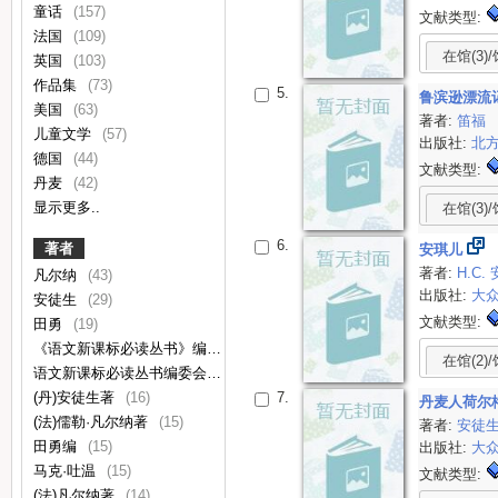
童话
(157)
文献类型:
法国
(109)
在馆(3)/
英国
(103)
作品集
(73)
5.
鲁滨逊漂流
美国
(63)
著者:
笛福
儿童文学
(57)
出版社:
北
德国
(44)
文献类型:
丹麦
(42)
显示更多..
在馆(3)/
6.
著者
安琪儿
著者:
H.C.
凡尔纳
(43)
出版社:
大
安徒生
(29)
文献类型:
田勇
(19)
《语文新课标必读丛书》编委会编
(17)
在馆(2)/
语文新课标必读丛书编委会
(17)
(丹)安徒生著
(16)
7.
丹麦人荷尔
(法)儒勒·凡尔纳著
(15)
著者:
安徒
田勇编
(15)
出版社:
大
马克·吐温
(15)
文献类型:
(法)凡尔纳著
(14)