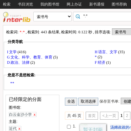
检索
书目浏览
我的图书馆
网上办证
新书通报
图书荐购
检索词:
*:*
, 检索到: 443 条结果, 检索时间: 0.122 秒 , 排序选项:
分类导航
I 文学
(416)
H 语言、文字
(35)
*
(2)
G 文化、科学、教育、体育
(5)
D 政治、法律
(2)
F 经济
(1)
您是不是想检索:
**
已经限定的分面
保存至书单:
图书馆:
白云金沙小学
x
共 45 页
首页
<上一页
1
2
主题:
1.
汤姆叔叔的
近代
x