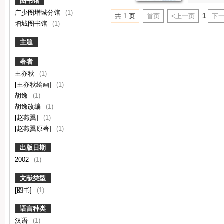
图书馆
广少图增城分馆
(1)
共 1 页
首页
<上一页
1
下一
增城图书馆
(1)
主题
著者
王亦秋
(1)
[王亦秋绘画]
(1)
胡逸
(1)
胡逸改编
(1)
[赵燕翼]
(1)
[赵燕翼原著]
(1)
出版日期
2002
(1)
文献类型
[图书]
(1)
语言种类
汉语
(1)