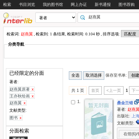
检索
书目浏览
我的图书馆
网上办证
新书通报
图书荐购
检索词:
赵燕翼
, 检索到: 1 条结果, 检索时间: 0.104 秒 , 排序选项:
分类导航
已经限定的分面
保存至书单:
著者:
赵燕翼原著
x
共 1 页
首页
<上一页
1
下一
王亦秋绘画
x
1.
赵燕翼
x
桑金兰错
著者:
赵燕
文献类型:
出版社:
上
图书
x
文献类型:
分面检索
在馆(6)/