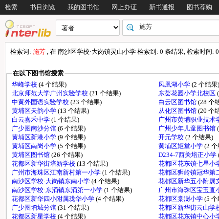
检索
书目浏览
我的图书馆
网上办证
新书通报
图书荐购
检索词:
施芳
, 在 南沙区学校·大岗镇灵山小学 检索到: 0 条结果, 检索时间: 0.
在以下图书馆搜索
华峰学校
(4 个结果)
凤凰湖小学
(2 个结果
北京师范大学广州实验学校
(21 个结果)
东荟花园小学北校区
中黄外国语实验学校
(23 个结果)
白云区图书馆
(28 个
黄埔区天韵小学
(13 个结果)
从化区图书馆
(20 个
白云嘉禾中学
(1 个结果)
广州市黄埔职业技术
广少图南沙分馆
(6 个结果)
广州少年儿童图书馆
黄埔区新港小学
(9 个结果)
开元学校
(2 个结果)
黄埔区南岗小学
(5 个结果)
黄埔区姬堂小学
(2 
黄埔区图书馆
(26 个结果)
D234-7西关培正小学
花都区新华街培新学校
(13 个结果)
花都区花东镇七星小学
广州市海珠区江南新村第一小学
(1 个结果)
花都区狮岭镇冠华第
南沙区学校·大岗镇东南小学
(4 个结果)
花都区新华五小附属
南沙区学校·东涌镇东涌第一小学
(1 个结果)
广州市海珠区宝玉直
花都区新华四小附属珑华小学
(4 个结果)
花都区棠澍小学
(5 
广少图增城分馆
(31 个结果)
花都区新华街云山学
花都区新星学校
(4 个结果)
花都区花东镇中心小