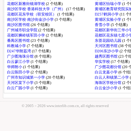
花都区新雅街镜湖学校
(2 个结果)
黄埔区怡瑞小学
(1 
南沙区学校·香港科技大学（广州）
(17 个结果)
黄埔区教育研究院实
花都区花东学校（联安校区）
(1 个结果)
D257鹤洞小学
(11 
南沙区学校·南沙街金沙小学
(3 个结果)
黄埔区实验小学
(1 
南沙区图书馆
(26 个结果)
香雪小学
(5 个结果)
广州城市职业学院
(2 个结果)
花都区新华街三华小
花都区狮岭镇军田小学
(2 个结果)
花都区花东镇七星小
番禺区图书馆
(23 个结果)
东荟花园幼儿园
(1 
科教城小学
(7 个结果)
天河区图书馆
(38 个
D247华附荔湾
(17 个结果)
D206东沙小学
(2 个
广少图海珠分馆
(8 个结果)
越秀区图书馆
(23 个
白云蓼江小学
(1 个结果)
华实学校
(17 个结果)
华师附小
(1 个结果)
广少图花都分馆
(20
白云陈田小学
(2 个结果)
白云龙嘉小学
(6 个结
广州市知识城第一小学
(20 个结果)
白云人和镇第二小学
天河区棠下小学
(3 个结果)
海珠区学校分馆
(2 
白云广园小学
(1 个结果)
白云金沙小学
(1 个结
© 2005－
2026 www.interlib.com.cn, all rights reserved