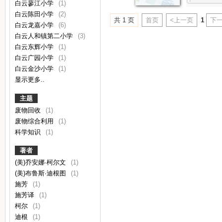
白云蓼江小学
(1)
白云陈田小学
(2)
共 1 页
首页
<上一页
1
下一
白云龙嘉小学
(6)
白云人和镇第二小学
(3)
白云东辉小学
(1)
白云广园小学
(1)
白云金沙小学
(1)
显示更多..
主题
废物回收
(1)
废物综合利用
(1)
科学知识
(1)
著者
(美)乔安娜·柯尔文
(1)
(美)布鲁斯·迪根图
(1)
施芳
(1)
施芳译
(1)
柯尔
(1)
迪根
(1)