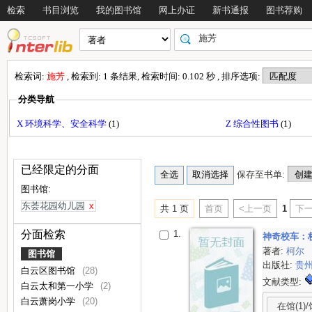
检索
书目浏览
我的图书馆
网上办证
新书通报
图书荐购
检索词:
施芳
, 检索到: 1 条结果, 检索时间: 0.102 秒 , 排序选项:
分类导航
X 环境科学、安全科学
(1)
Z 综合性图书
(1)
已经限定的分面
保存至书单:
图书馆:
东荟花园幼儿园
x
共 1 页
首页
<上一页
1
下一
1.
分面检索
神奇校车：
著者:
柯尔
图书馆
出版社:
贵
白云区图书馆
(28)
文献类型:
白云太和第一小学
(2)
白云萧岗小学
(20)
在馆(1)/