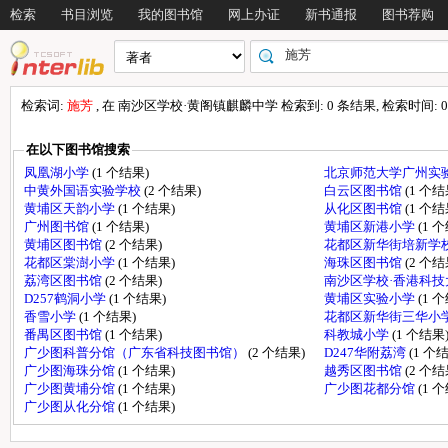
检索
书目浏览
我的图书馆
网上办证
新书通报
图书荐购
检索词:
施芳
, 在 南沙区学校·黄阁镇麒麟中学 检索到: 0 条结果, 检索时间: 0.
在以下图书馆搜索
凤凰湖小学
(1 个结果)
北京师范大学广州实
中黄外国语实验学校
(2 个结果)
白云区图书馆
(1 个结
黄埔区天韵小学
(1 个结果)
从化区图书馆
(1 个结
广州图书馆
(1 个结果)
黄埔区新港小学
(1 
黄埔区图书馆
(2 个结果)
花都区新华街培新学
花都区棠澍小学
(1 个结果)
海珠区图书馆
(2 个结
荔湾区图书馆
(2 个结果)
南沙区学校·香港科
D257鹤洞小学
(1 个结果)
黄埔区实验小学
(1 
香雪小学
(1 个结果)
花都区新华街三华小
番禺区图书馆
(1 个结果)
科教城小学
(1 个结果
广少图科普分馆（广东省科技图书馆）
(2 个结果)
D247华附荔湾
(1 个
广少图海珠分馆
(1 个结果)
越秀区图书馆
(2 个结
广少图黄埔分馆
(1 个结果)
广少图花都分馆
(1 
广少图从化分馆
(1 个结果)