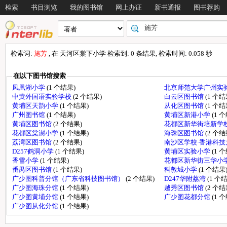
检索
书目浏览
我的图书馆
网上办证
新书通报
图书荐购
检索词:
施芳
, 在 天河区棠下小学 检索到: 0 条结果, 检索时间: 0.058 秒
在以下图书馆搜索
凤凰湖小学
(1 个结果)
北京师范大学广州实
中黄外国语实验学校
(2 个结果)
白云区图书馆
(1 个结
黄埔区天韵小学
(1 个结果)
从化区图书馆
(1 个结
广州图书馆
(1 个结果)
黄埔区新港小学
(1 
黄埔区图书馆
(2 个结果)
花都区新华街培新学
花都区棠澍小学
(1 个结果)
海珠区图书馆
(2 个结
荔湾区图书馆
(2 个结果)
南沙区学校·香港科
D257鹤洞小学
(1 个结果)
黄埔区实验小学
(1 
香雪小学
(1 个结果)
花都区新华街三华小
番禺区图书馆
(1 个结果)
科教城小学
(1 个结果
广少图科普分馆（广东省科技图书馆）
(2 个结果)
D247华附荔湾
(1 个
广少图海珠分馆
(1 个结果)
越秀区图书馆
(2 个结
广少图黄埔分馆
(1 个结果)
广少图花都分馆
(1 
广少图从化分馆
(1 个结果)